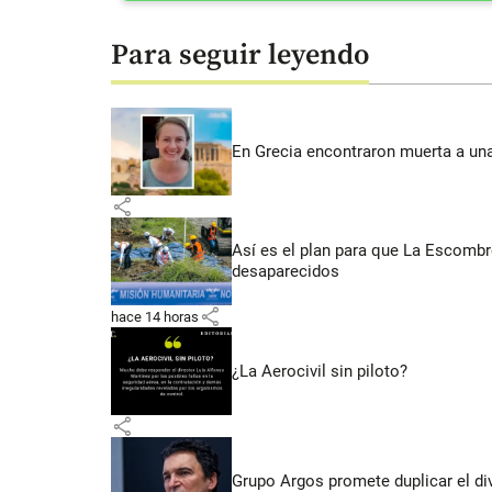
Para seguir leyendo
En Grecia encontraron muerta a un
share
Así es el plan para que La Escomb
desaparecidos
share
hace 14 horas
¿La Aerocivil sin piloto?
share
Grupo Argos promete duplicar el d