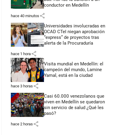
conductor en Medellín
share
hace 40 minutos
Universidades involucradas en
OCAD CTeI niegan aprobación
“express” de proyectos tras
alerta de la Procuraduría
share
hace 1 hora
Visita mundial en Medellín: el
campeón del mundo, Lamine
Yamal, está en la ciudad
share
hace 3 horas
Casi 60.000 venezolanos que
viven en Medellín se quedaron
sin servicio de salud ¿Qué les
pasó?
share
hace 2 horas