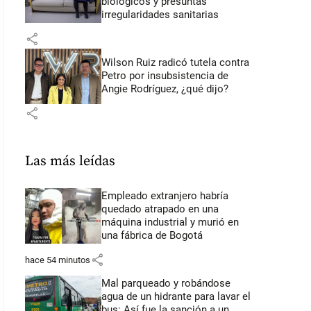
biológicos y presuntas
irregularidades sanitarias
share
Wilson Ruiz radicó tutela contra
Petro por insubsistencia de
Angie Rodríguez, ¿qué dijo?
share
Las más leídas
Empleado extranjero habría
quedado atrapado en una
máquina industrial y murió en
una fábrica de Bogotá
share
hace 54 minutos
Mal parqueado y robándose
agua de un hidrante para lavar el
bus: Así fue la sanción a un