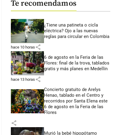
Te recomendamos
¿Tiene una patineta o cicla
eléctrica? Ojo a las nuevas
reglas para circular en Colombia
share
hace 10 horas
6 de agosto en la Feria de las
Flores: final de la trova, tablados
gratis y más planes en Medellín
share
hace 13 horas
Concierto gratuito de Arelys
Henao, tablado en el Centro y
recorridos por Santa Elena este
6 de agosto en la Feria de las
Flores
share
Murió la bebé hipopótamo