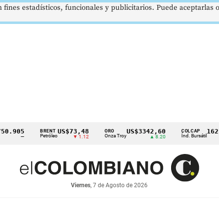
 fines estadísticos, funcionales y publicitarios. Puede aceptarlas
905
US$73,48
US$3342,60
1621,3
BRENT
ORO
COLCAP
Petróleo
Onza Troy
Índ. Bursátil
—
▼ 1.12
▲ 8.20
Viernes
, 7 de Agosto de 2026