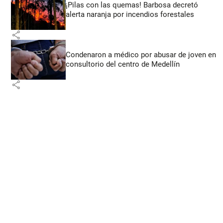
¡Pilas con las quemas! Barbosa decretó
alerta naranja por incendios forestales
share
Condenaron a médico por abusar de joven en
consultorio del centro de Medellín
share