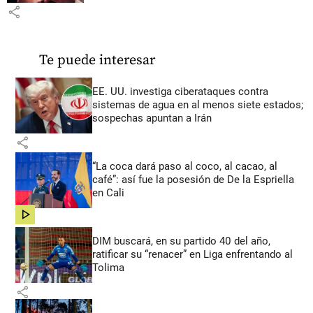
share
Te puede interesar
EE. UU. investiga ciberataques contra
sistemas de agua en al menos siete estados;
sospechas apuntan a Irán
share
“La coca dará paso al coco, al cacao, al
café”: así fue la posesión de De la Espriella
en Cali
share
DIM buscará, en su partido 40 del año,
ratificar su “renacer” en Liga enfrentando al
Tolima
share