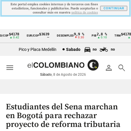
Este portal emplea cookies internas y de terceros con fines
estadísticos, funcionales y publicitarios. Puede aceptarlas o
CONTINUAR
consultar más en nuestra
politica de cookies
$4178
$3639
9,9 %
2,8 %
$4178,
COP
EUR/COP
DESEMPLEO
PIB
TRM
Cintillo
▲ 0.42
—
▼ 0.30
▲ 0.10
▲ 0.
de
Pico y Placa Medellín
Sabado
no
no
indicadores
económicos
menu
person
search
Colombia
Sábado
, 8 de Agosto de 2026
Estudiantes del Sena marchan
en Bogotá para rechazar
proyecto de reforma tributaria