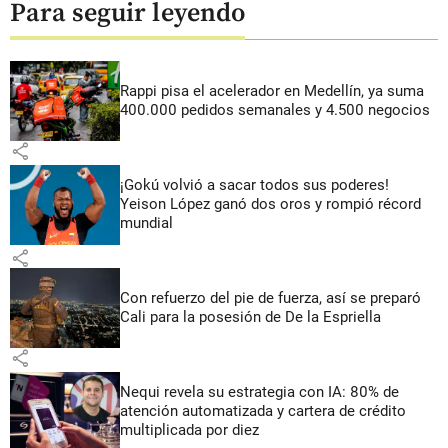
Para seguir leyendo
Rappi pisa el acelerador en Medellín, ya suma
400.000 pedidos semanales y 4.500 negocios
share
¡Gokú volvió a sacar todos sus poderes!
Yeison López ganó dos oros y rompió récord
mundial
share
Con refuerzo del pie de fuerza, así se preparó
Cali para la posesión de De la Espriella
share
Nequi revela su estrategia con IA: 80% de
atención automatizada y cartera de crédito
multiplicada por diez