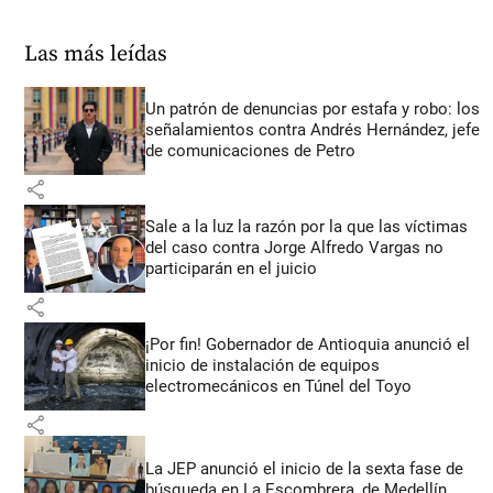
Las más leídas
Un patrón de denuncias por estafa y robo: los
señalamientos contra Andrés Hernández, jefe
de comunicaciones de Petro
share
Sale a la luz la razón por la que las víctimas
del caso contra Jorge Alfredo Vargas no
participarán en el juicio
share
¡Por fin! Gobernador de Antioquia anunció el
inicio de instalación de equipos
electromecánicos en Túnel del Toyo
share
La JEP anunció el inicio de la sexta fase de
búsqueda en La Escombrera, de Medellín