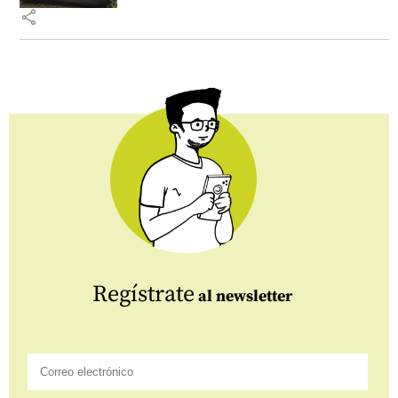
share
Regístrate
al newsletter