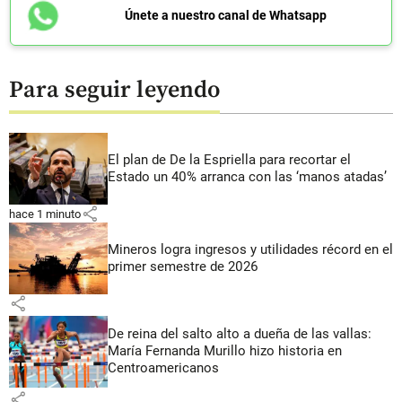
Únete a nuestro canal de Whatsapp
Para seguir leyendo
El plan de De la Espriella para recortar el
Estado un 40% arranca con las ‘manos atadas’
share
hace 1 minuto
Mineros logra ingresos y utilidades récord en el
primer semestre de 2026
share
De reina del salto alto a dueña de las vallas:
María Fernanda Murillo hizo historia en
Centroamericanos
share