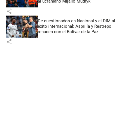
al ucraniano Mijailo Mudryk
share
De cuestionados en Nacional y el DIM al
éxito internacional: Asprilla y Restrepo
renacen con el Bolívar de la Paz
share