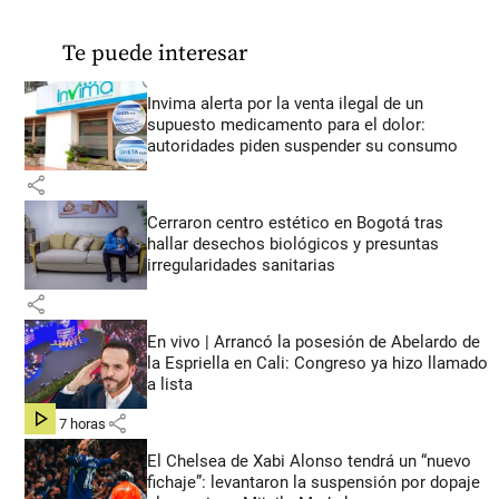
Te puede interesar
Invima alerta por la venta ilegal de un
supuesto medicamento para el dolor:
autoridades piden suspender su consumo
share
Cerraron centro estético en Bogotá tras
hallar desechos biológicos y presuntas
irregularidades sanitarias
share
En vivo | Arrancó la posesión de Abelardo de
la Espriella en Cali: Congreso ya hizo llamado
a lista
share
hace 7 horas
El Chelsea de Xabi Alonso tendrá un “nuevo
fichaje”: levantaron la suspensión por dopaje