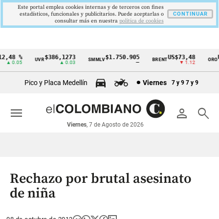
Este portal emplea cookies internas y de terceros con fines
estadísticos, funcionales y publicitarios. Puede aceptarlas o
CONTINUAR
consultar más en nuestra
politica de cookies
,48 %
$386,1273
$1.750.905
US$73,48
US
UVR
SMMLV
BRENT
ORO
Cintillo
▲ 0.05
▲ 0.03
—
▼ 1.12
de
Pico y Placa Medellín
Viernes
7 y 9
7 y 9
indicadores
económicos
menu
person
search
Colombia
Viernes
, 7 de Agosto de 2026
Rechazo por brutal asesinato
de niña