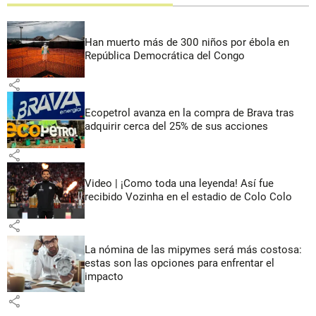
Han muerto más de 300 niños por ébola en
República Democrática del Congo
share
Ecopetrol avanza en la compra de Brava tras
adquirir cerca del 25% de sus acciones
share
Video | ¡Como toda una leyenda! Así fue
recibido Vozinha en el estadio de Colo Colo
share
La nómina de las mipymes será más costosa:
estas son las opciones para enfrentar el
impacto
share