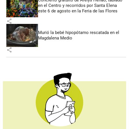
Concierto gratuito de Arelys Henao, tablado
en el Centro y recorridos por Santa Elena
este 6 de agosto en la Feria de las Flores
share
Murió la bebé hipopótamo rescatada en el
Magdalena Medio
share