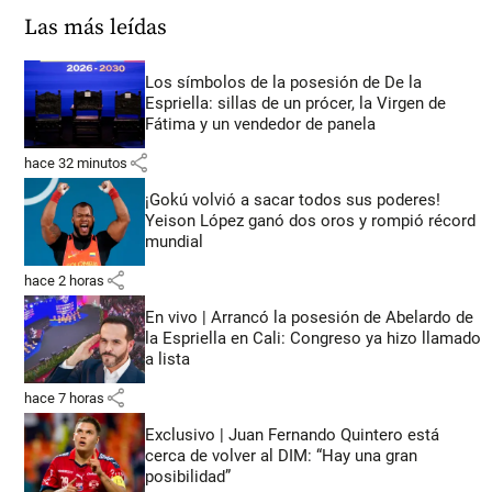
Las más leídas
Los símbolos de la posesión de De la
Espriella: sillas de un prócer, la Virgen de
Fátima y un vendedor de panela
share
hace 32 minutos
¡Gokú volvió a sacar todos sus poderes!
Yeison López ganó dos oros y rompió récord
mundial
share
hace 2 horas
En vivo | Arrancó la posesión de Abelardo de
la Espriella en Cali: Congreso ya hizo llamado
a lista
share
hace 7 horas
Exclusivo | Juan Fernando Quintero está
cerca de volver al DIM: “Hay una gran
posibilidad”