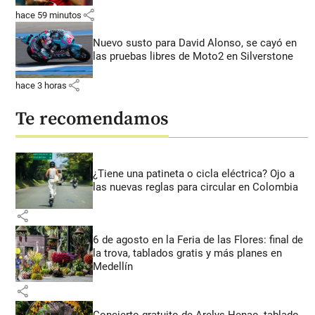
share
hace 59 minutos
Nuevo susto para David Alonso, se cayó en
las pruebas libres de Moto2 en Silverstone
share
hace 3 horas
Te recomendamos
¿Tiene una patineta o cicla eléctrica? Ojo a
las nuevas reglas para circular en Colombia
share
6 de agosto en la Feria de las Flores: final de
la trova, tablados gratis y más planes en
Medellín
share