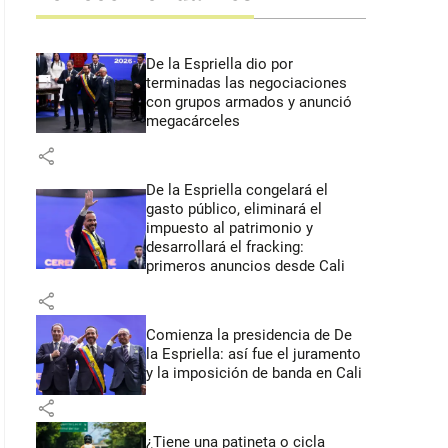
De la Espriella dio por
terminadas las negociaciones
con grupos armados y anunció
megacárceles
share
De la Espriella congelará el
gasto público, eliminará el
impuesto al patrimonio y
desarrollará el fracking:
primeros anuncios desde Cali
share
Comienza la presidencia de De
la Espriella: así fue el juramento
y la imposición de banda en Cali
share
¿Tiene una patineta o cicla