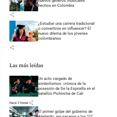
nuevos géneros musicales
hechos en Colombia
share
¿Estudiar una carrera tradicional
o convertirse en influencer? El
nuevo dilema de los jóvenes
colombianos
share
Las más leídas
Un acto cargado de
simbolismos: crónica de la
posesión de De la Espriella en el
batallón Pichincha de Cali
share
hace 2 horas
El primer golpe del gobierno de
Abelardo: así sacaron a los 117