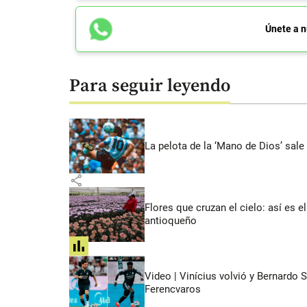
Únete a n
Para seguir leyendo
La pelota de la ‘Mano de Dios’ sale
share
Flores que cruzan el cielo: así es
antioqueño
share
Video | Vinícius volvió y Bernardo 
Ferencvaros