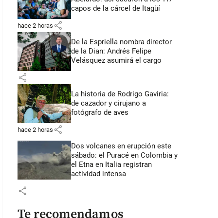
capos de la cárcel de Itagüí
share
hace 2 horas
De la Espriella nombra director
de la Dian: Andrés Felipe
Velásquez asumirá el cargo
share
La historia de Rodrigo Gaviria:
de cazador y cirujano a
fotógrafo de aves
share
hace 2 horas
Dos volcanes en erupción este
sábado: el Puracé en Colombia y
el Etna en Italia registran
actividad intensa
share
Te recomendamos