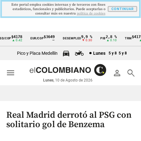
Este portal emplea cookies internas y de terceros con fines
estadísticos, funcionales y publicitarios. Puede aceptarlas o
CONTINUAR
consultar más en nuestra
politica de cookies
$4178
$3649
9,9 %
2,8 %
$4178,
/COP
EUR/COP
DESEMPLEO
PIB
TRM
Cintillo
▲ 0.42
—
▼ 0.30
▲ 0.10
▲ 0.
de
Pico y Placa Medellín
Lunes
5 y 8
5 y 8
indicadores
económicos
menu
person
search
Colombia
Lunes
, 10 de Agosto de 2026
Real Madrid derrotó al PSG con
solitario gol de Benzema