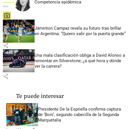
Competencia epidémica
share
Jáminton Campaz revela su futuro tras brillar
en Argentina: “Quiero salir por la puerta grande”
share
Una mala clasificación obliga a David Alonso a
remontar en Silverstone; ¿a qué hora y dónde
ver la carrera?
share
Te puede interesar
Presidente De la Espriella confirma captura
de ‘Boni’, segundo cabecilla de la Segunda
Marquetalia