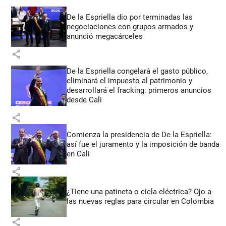
De la Espriella dio por terminadas las
negociaciones con grupos armados y
anunció megacárceles
share
De la Espriella congelará el gasto público,
eliminará el impuesto al patrimonio y
desarrollará el fracking: primeros anuncios
desde Cali
share
Comienza la presidencia de De la Espriella:
así fue el juramento y la imposición de banda
en Cali
share
¿Tiene una patineta o cicla eléctrica? Ojo a
las nuevas reglas para circular en Colombia
share