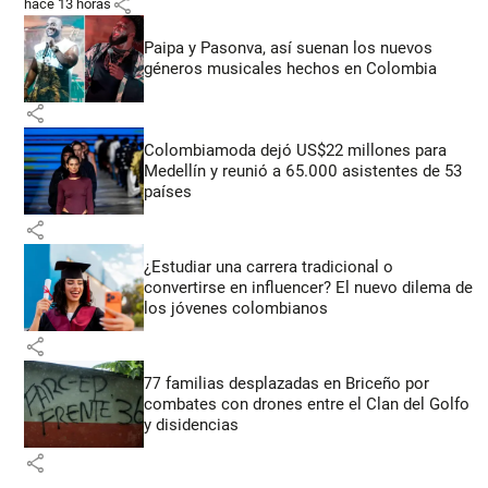
share
hace 13 horas
Paipa y Pasonva, así suenan los nuevos
géneros musicales hechos en Colombia
share
Colombiamoda dejó US$22 millones para
Medellín y reunió a 65.000 asistentes de 53
países
share
¿Estudiar una carrera tradicional o
convertirse en influencer? El nuevo dilema de
los jóvenes colombianos
share
77 familias desplazadas en Briceño por
combates con drones entre el Clan del Golfo
y disidencias
share