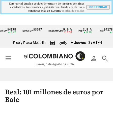
Este portal emplea cookies internas y de terceros con fines
estadísticos, funcionales y publicitarios. Puede aceptarlas o
CONTINUAR
consultar más en nuestra
politica de cookies
$4178
$3697
9,9 %
2,8 %
$4178,2
COP
EUR/COP
DESEMPLEO
PIB
TRM
Cintillo
▲ 0.42
—
▼ 0.30
▲ 0.10
▲ 0.
de
Pico y Placa Medellín
Jueves
3 y 6
3 y 6
indicadores
económicos
menu
person
search
Colombia
Jueves
, 6 de Agosto de 2026
Real: 101 millones de euros por
Bale