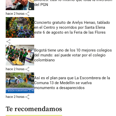
del PGN
share
hace 2 horas
Concierto gratuito de Arelys Henao, tablado
en el Centro y recorridos por Santa Elena
este 6 de agosto en la Feria de las Flores
share
Bogotá tiene uno de los 10 mejores colegios
del mundo: así puede votar por el colegio
colombiano
share
hace 2 horas
Así es el plan para que La Escombrera de la
Comuna 13 de Medellín se vuelva
monumento a desaparecidos
share
hace 2 horas
Te recomendamos