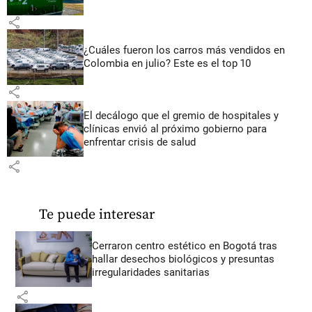
share
¿Cuáles fueron los carros más vendidos en
Colombia en julio? Este es el top 10
share
El decálogo que el gremio de hospitales y
clínicas envió al próximo gobierno para
enfrentar crisis de salud
share
Te puede interesar
Cerraron centro estético en Bogotá tras
hallar desechos biológicos y presuntas
irregularidades sanitarias
share