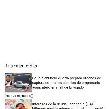
Las más leídas
Policía anunció que ya prepara órdenes de
captura contra los sicarios de empresario
aguacatero en mall de Envigado
share
hace 21 minutos
Intereses de la deuda llegarían a $84,8
billones: casi lo mismo que toda la inversión