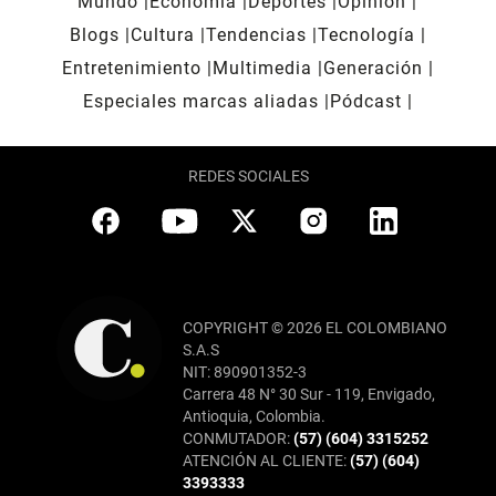
Mundo
Economía
Deportes
Opinión
Blogs
Cultura
Tendencias
Tecnología
Entretenimiento
Multimedia
Generación
Especiales marcas aliadas
Pódcast
REDES SOCIALES
COPYRIGHT © 2026 EL COLOMBIANO
S.A.S
NIT: 890901352-3
Carrera 48 N° 30 Sur - 119, Envigado,
Antioquia, Colombia.
CONMUTADOR:
(57) (604) 3315252
ATENCIÓN AL CLIENTE:
(57) (604)
3393333