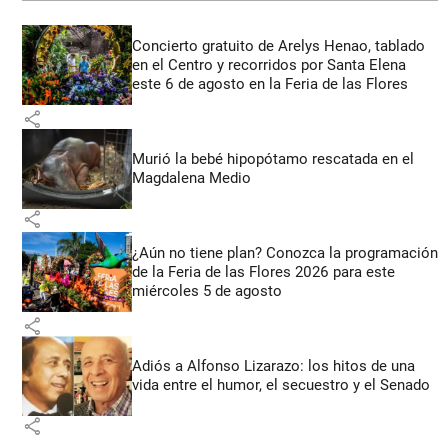
Concierto gratuito de Arelys Henao, tablado
en el Centro y recorridos por Santa Elena
este 6 de agosto en la Feria de las Flores
share
Murió la bebé hipopótamo rescatada en el
Magdalena Medio
share
¿Aún no tiene plan? Conozca la programación
de la Feria de las Flores 2026 para este
miércoles 5 de agosto
share
Adiós a Alfonso Lizarazo: los hitos de una
vida entre el humor, el secuestro y el Senado
share