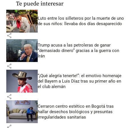
Te puede interesar
Luto entre los silleteros por la muerte de uno
de sus niños: llevaba dos días desaparecido
share
Trump acusa a las petroleras de ganar
“demasiado dinero” gracias a la guerra con
Irán
share
“¡Qué alegría tenerte!”: el emotivo homenaje
del Bayern a Luis Díaz tras su primer año en
el club alemán
share
Cerraron centro estético en Bogotá tras
hallar desechos biológicos y presuntas
irregularidades sanitarias
share