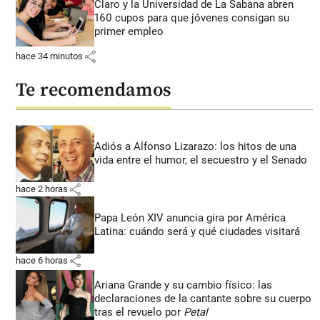
Claro y la Universidad de La Sabana abren
160 cupos para que jóvenes consigan su
primer empleo
share
hace 34 minutos
Te recomendamos
Adiós a Alfonso Lizarazo: los hitos de una
vida entre el humor, el secuestro y el Senado
share
hace 2 horas
Papa León XIV anuncia gira por América
Latina: cuándo será y qué ciudades visitará
share
hace 6 horas
Ariana Grande y su cambio físico: las
declaraciones de la cantante sobre su cuerpo
tras el revuelo por
Petal