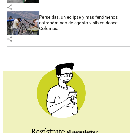
share
Perseidas, un eclipse y más fenómenos
astronómicos de agosto visibles desde
Colombia
share
Regístrate
al newsletter