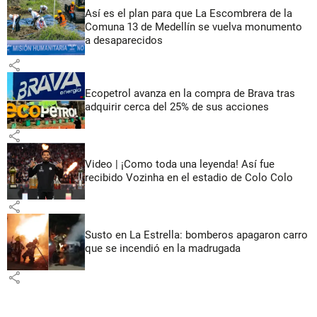
Así es el plan para que La Escombrera de la
Comuna 13 de Medellín se vuelva monumento
a desaparecidos
share
Ecopetrol avanza en la compra de Brava tras
adquirir cerca del 25% de sus acciones
share
Video | ¡Como toda una leyenda! Así fue
recibido Vozinha en el estadio de Colo Colo
share
Susto en La Estrella: bomberos apagaron carro
que se incendió en la madrugada
share