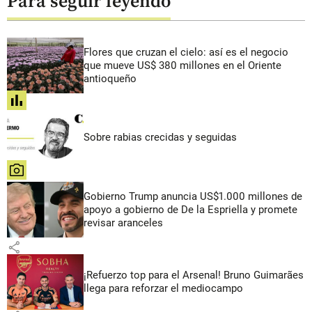
Para seguir leyendo
Flores que cruzan el cielo: así es el negocio
que mueve US$ 380 millones en el Oriente
antioqueño
share
Sobre rabias crecidas y seguidas
share
Gobierno Trump anuncia US$1.000 millones de
apoyo a gobierno de De la Espriella y promete
revisar aranceles
share
¡Refuerzo top para el Arsenal! Bruno Guimarães
llega para reforzar el mediocampo