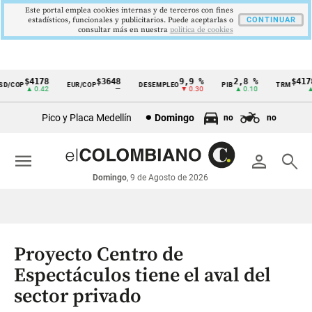
Este portal emplea cookies internas y de terceros con fines
estadísticos, funcionales y publicitarios. Puede aceptarlas o
CONTINUAR
consultar más en nuestra
politica de cookies
$4178
$3648
9,9 %
2,8 %
$4178,
/COP
EUR/COP
DESEMPLEO
PIB
TRM
Cintillo
▲ 0.42
—
▼ 0.30
▲ 0.10
▲ 0.
de
Pico y Placa Medellín
Domingo
no
no
indicadores
económicos
menu
person
search
Colombia
Domingo
, 9 de Agosto de 2026
Proyecto Centro de
Espectáculos tiene el aval del
sector privado