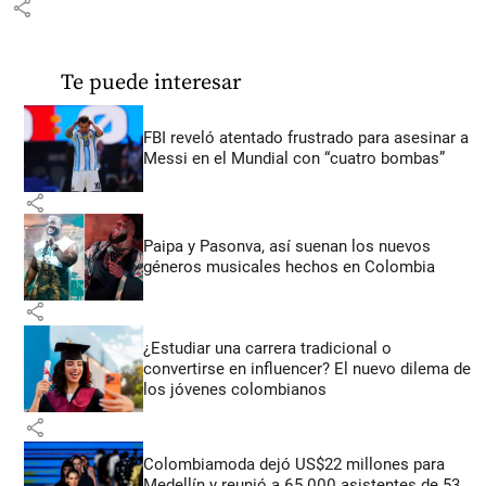
share
Te puede interesar
FBI reveló atentado frustrado para asesinar a
Messi en el Mundial con “cuatro bombas”
share
Paipa y Pasonva, así suenan los nuevos
géneros musicales hechos en Colombia
share
¿Estudiar una carrera tradicional o
convertirse en influencer? El nuevo dilema de
los jóvenes colombianos
share
Colombiamoda dejó US$22 millones para
Medellín y reunió a 65.000 asistentes de 53