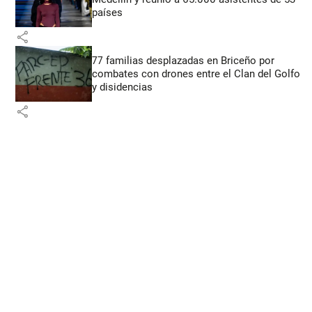
países
share
77 familias desplazadas en Briceño por
combates con drones entre el Clan del Golfo
y disidencias
share