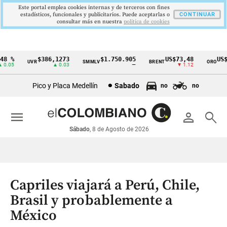
Este portal emplea cookies internas y de terceros con fines
estadísticos, funcionales y publicitarios. Puede aceptarlas o
CONTINUAR
consultar más en nuestra
politica de cookies
8 %
$386,1273
$1.750.905
US$73,48
US$3
UVR
SMMLV
BRENT
ORO
Cintillo
.05
▲ 0.03
—
▼ 1.12
de
Pico y Placa Medellín
Sabado
no
no
indicadores
económicos
menu
person
search
Colombia
Sábado
, 8 de Agosto de 2026
Capriles viajará a Perú, Chile,
Brasil y probablemente a
México