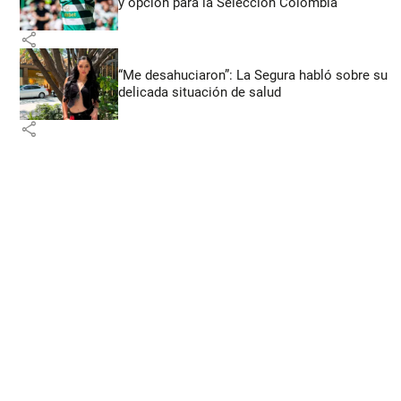
y opción para la Selección Colombia
share
“Me desahuciaron”: La Segura habló sobre su
delicada situación de salud
share