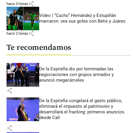
share
hace 3 horas
Video | “Cucho” Hernández y Estupiñán
marcaron: vea sus goles con Betis y Juárez
share
hace 2 horas
Te recomendamos
De la Espriella dio por terminadas las
negociaciones con grupos armados y
anunció megacárceles
share
De la Espriella congelará el gasto público,
eliminará el impuesto al patrimonio y
desarrollará el fracking: primeros anuncios
desde Cali
share