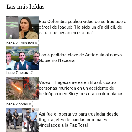
Las más leídas
Epa Colombia publica video de su traslado a
cárcel de Ibagué: “Ha sido un día difícil, de
esos que pesan en el alma”
share
hace 27 minutos
Los 4 pedidos clave de Antioquia al nuevo
Gobierno Nacional
share
hace 7 horas
Video | Tragedia aérea en Brasil: cuatro
personas murieron en un accidente de
helicóptero en Río y tres eran colombianas
share
hace 2 horas
Así fue el operativo para trasladar desde
Itagüí a jefes de bandas criminales
vinculados a la Paz Total