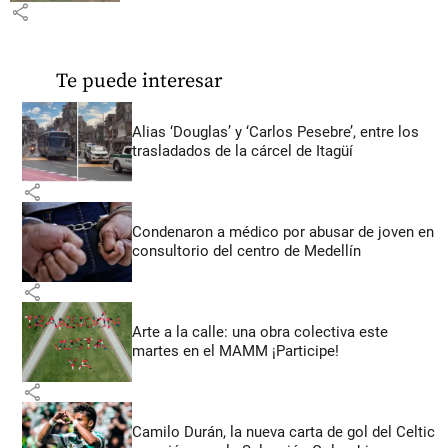
share
Te puede interesar
Alias ‘Douglas’ y ‘Carlos Pesebre’, entre los
trasladados de la cárcel de Itagüí
share
Condenaron a médico por abusar de joven en
consultorio del centro de Medellín
share
Arte a la calle: una obra colectiva este
martes en el MAMM ¡Participe!
share
Camilo Durán, la nueva carta de gol del Celtic