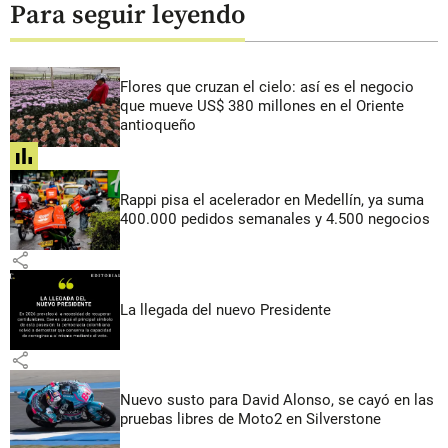
Para seguir leyendo
Flores que cruzan el cielo: así es el negocio
que mueve US$ 380 millones en el Oriente
antioqueño
share
Rappi pisa el acelerador en Medellín, ya suma
400.000 pedidos semanales y 4.500 negocios
share
La llegada del nuevo Presidente
share
Nuevo susto para David Alonso, se cayó en las
pruebas libres de Moto2 en Silverstone