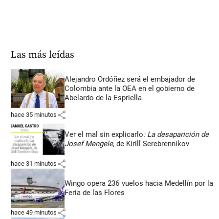
Las más leídas
Alejandro Ordóñez será el embajador de
Colombia ante la OEA en el gobierno de
Abelardo de la Espriella
share
hace 35 minutos
Ver el mal sin explicarlo
: La desaparición de
Josef Mengele
, de Kirill Serebrennikov
share
hace 31 minutos
Wingo opera 236 vuelos hacia Medellín por la
Feria de las Flores
share
hace 49 minutos