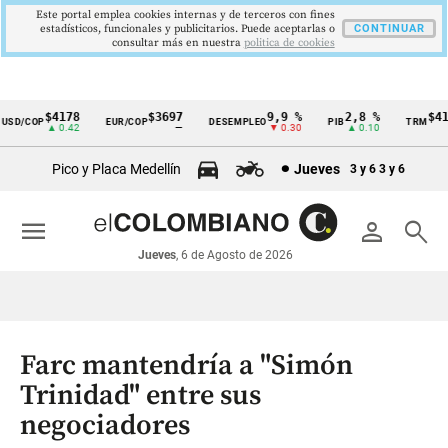
Este portal emplea cookies internas y de terceros con fines
estadísticos, funcionales y publicitarios. Puede aceptarlas o
CONTINUAR
consultar más en nuestra
politica de cookies
$4178
$3697
9,9 %
2,8 %
$4178
D/COP
EUR/COP
DESEMPLEO
PIB
TRM
Cintillo
▲ 0.42
—
▼ 0.30
▲ 0.10
▲ 
de
Pico y Placa Medellín
Jueves
3 y 6
3 y 6
indicadores
económicos
menu
person
search
Colombia
Jueves
, 6 de Agosto de 2026
Farc mantendría a "Simón
Trinidad" entre sus
negociadores