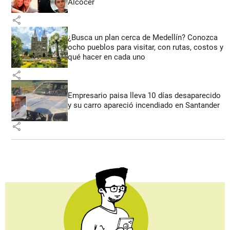
Alcocer
share
¿Busca un plan cerca de Medellín? Conozca
ocho pueblos para visitar, con rutas, costos y
qué hacer en cada uno
share
Empresario paisa lleva 10 días desaparecido
y su carro apareció incendiado en Santander
share