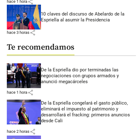
share
hace 1 hora
10 claves del discurso de Abelardo de la
Espriella al asumir la Presidencia
share
hace 3 horas
Te recomendamos
De la Espriella dio por terminadas las
negociaciones con grupos armados y
anunció megacárceles
share
hace 1 hora
De la Espriella congelará el gasto público,
eliminará el impuesto al patrimonio y
desarrollará el fracking: primeros anuncios
desde Cali
share
hace 2 horas