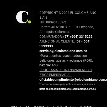
COPYRIGHT © 2026 EL COLOMBIANO
S.A.S
NIT: 890901352-3
Carrera 48 N° 30 Sur - 119, Envigado,
Antioquia, Colombia.
CONMUTADOR:
(57) (604) 3315252
ATENCIÓN AL CLIENTE:
(57) (604)
3393333
servicio@elcolombiano.com.co
*Para asuntos relacionados con
peticiones, quejas y reclamos (PQR),
haz clic aquí
PROGRAMA DE TRANSPARENCIA Y
ÉTICA EMPRESARIAL:
oficialdecumplimiento@elcolombiano.com.
*Buzón exclusivo para notificaciones judiciales:
notificacionesjudiciales@elcolombiano.com.co
GRUPO EL COLOMBIANO
POLÍTICA DE PRIVACIDAD