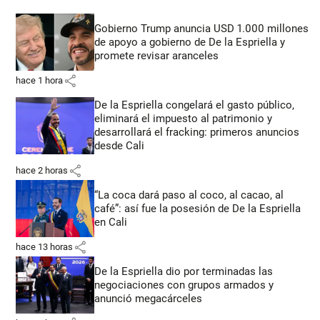
Gobierno Trump anuncia USD 1.000 millones
de apoyo a gobierno de De la Espriella y
promete revisar aranceles
share
hace 1 hora
De la Espriella congelará el gasto público,
eliminará el impuesto al patrimonio y
desarrollará el fracking: primeros anuncios
desde Cali
share
hace 2 horas
“La coca dará paso al coco, al cacao, al
café”: así fue la posesión de De la Espriella
en Cali
share
hace 13 horas
De la Espriella dio por terminadas las
negociaciones con grupos armados y
anunció megacárceles