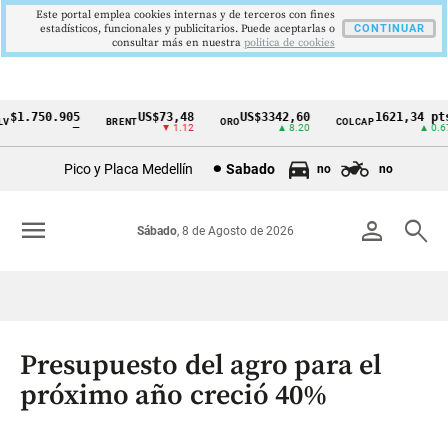
Este portal emplea cookies internas y de terceros con fines
estadísticos, funcionales y publicitarios. Puede aceptarlas o
CONTINUAR
consultar más en nuestra
politica de cookies
$1.750.905
US$73,48
US$3342,60
1621,34 pts
BRENT
ORO
COLCAP
Cintillo
—
▼ 1.12
▲ 8.20
▲ 0.67
de
Pico y Placa Medellín
Sabado
no
no
indicadores
económicos
menu
person
search
Sábado
, 8 de Agosto de 2026
Colombia
Presupuesto del agro para el
próximo año creció 40%