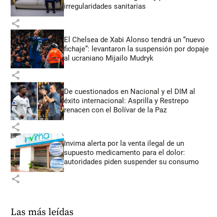
irregularidades sanitarias
share
El Chelsea de Xabi Alonso tendrá un “nuevo
fichaje”: levantaron la suspensión por dopaje
al ucraniano Mijailo Mudryk
share
De cuestionados en Nacional y el DIM al
éxito internacional: Asprilla y Restrepo
renacen con el Bolívar de la Paz
share
Invima alerta por la venta ilegal de un
supuesto medicamento para el dolor:
autoridades piden suspender su consumo
share
Las más leídas