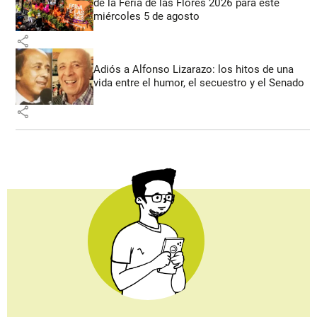
de la Feria de las Flores 2026 para este
miércoles 5 de agosto
share
Adiós a Alfonso Lizarazo: los hitos de una
vida entre el humor, el secuestro y el Senado
share