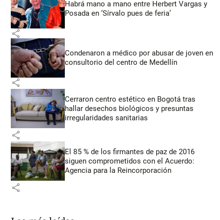
Habrá mano a mano entre Herbert Vargas y
Posada en ‘Sírvalo pues de feria’
share
Condenaron a médico por abusar de joven en
consultorio del centro de Medellín
share
Cerraron centro estético en Bogotá tras
hallar desechos biológicos y presuntas
irregularidades sanitarias
share
El 85 % de los firmantes de paz de 2016
siguen comprometidos con el Acuerdo:
Agencia para la Reincorporación
share