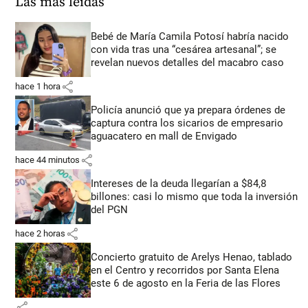
Las más leídas
Bebé de María Camila Potosí habría nacido
con vida tras una “cesárea artesanal”; se
revelan nuevos detalles del macabro caso
share
hace 1 hora
Policía anunció que ya prepara órdenes de
captura contra los sicarios de empresario
aguacatero en mall de Envigado
share
hace 44 minutos
Intereses de la deuda llegarían a $84,8
billones: casi lo mismo que toda la inversión
del PGN
share
hace 2 horas
Concierto gratuito de Arelys Henao, tablado
en el Centro y recorridos por Santa Elena
este 6 de agosto en la Feria de las Flores
share