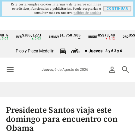
Este portal emplea cookies internas y de terceros con fines
estadísticos, funcionales y publicitarios. Puede aceptarlas o
CONTINUAR
consultar más en nuestra
politica de cookies
 %
$386,1273
$1.750.905
US$73,48
US$33
UVR
SMMLV
BRENT
ORO
Cintillo
.05
▲ 0.03
—
▼ 1.12
de
Pico y Placa Medellín
Jueves
3 y 6
3 y 6
indicadores
económicos
menu
person
search
Jueves
, 6 de Agosto de 2026
Colombia
Presidente Santos viaja este
domingo para encuentro con
Obama