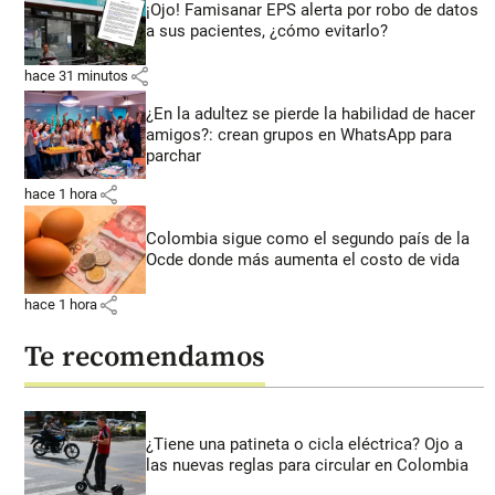
¡Ojo! Famisanar EPS alerta por robo de datos
a sus pacientes, ¿cómo evitarlo?
share
hace 31 minutos
¿En la adultez se pierde la habilidad de hacer
amigos?: crean grupos en WhatsApp para
parchar
share
hace 1 hora
Colombia sigue como el segundo país de la
Ocde donde más aumenta el costo de vida
share
hace 1 hora
Te recomendamos
¿Tiene una patineta o cicla eléctrica? Ojo a
las nuevas reglas para circular en Colombia