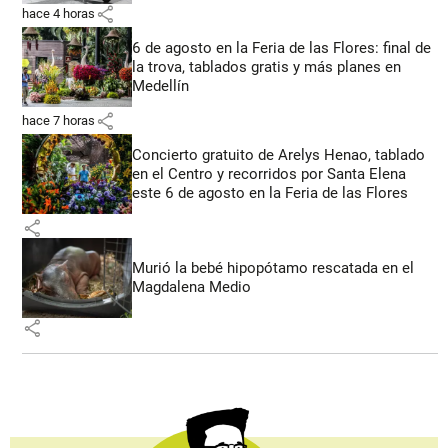
share
hace 4 horas
6 de agosto en la Feria de las Flores: final de
la trova, tablados gratis y más planes en
Medellín
share
hace 7 horas
Concierto gratuito de Arelys Henao, tablado
en el Centro y recorridos por Santa Elena
este 6 de agosto en la Feria de las Flores
share
Murió la bebé hipopótamo rescatada en el
Magdalena Medio
share