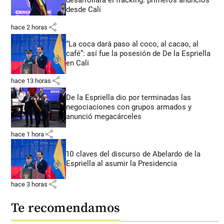
desarrollará el fracking: primeros anuncios
desde Cali
share
hace 2 horas
“La coca dará paso al coco, al cacao, al
café”: así fue la posesión de De la Espriella
en Cali
share
hace 13 horas
De la Espriella dio por terminadas las
negociaciones con grupos armados y
anunció megacárceles
share
hace 1 hora
10 claves del discurso de Abelardo de la
Espriella al asumir la Presidencia
share
hace 3 horas
Te recomendamos