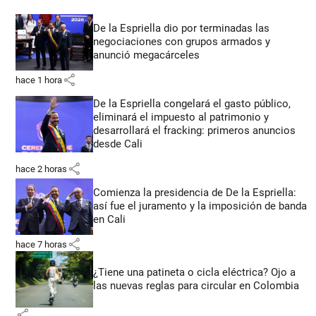
De la Espriella dio por terminadas las
negociaciones con grupos armados y
anunció megacárceles
share
hace 1 hora
De la Espriella congelará el gasto público,
eliminará el impuesto al patrimonio y
desarrollará el fracking: primeros anuncios
desde Cali
share
hace 2 horas
Comienza la presidencia de De la Espriella:
así fue el juramento y la imposición de banda
en Cali
share
hace 7 horas
¿Tiene una patineta o cicla eléctrica? Ojo a
las nuevas reglas para circular en Colombia
share