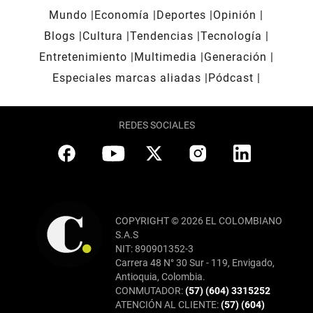
Mundo
Economía
Deportes
Opinión
Blogs
Cultura
Tendencias
Tecnología
Entretenimiento
Multimedia
Generación
Especiales marcas aliadas
Pódcast
REDES SOCIALES
COPYRIGHT © 2026 EL COLOMBIANO
S.A.S
NIT: 890901352-3
Carrera 48 N° 30 Sur - 119, Envigado,
Antioquia, Colombia.
CONMUTADOR:
(57) (604) 3315252
ATENCIÓN AL CLIENTE:
(57) (604)