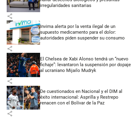
irregularidades sanitarias
share
Invima alerta por la venta ilegal de un
supuesto medicamento para el dolor:
autoridades piden suspender su consumo
share
El Chelsea de Xabi Alonso tendrá un “nuevo
fichaje”: levantaron la suspensión por dopaje
al ucraniano Mijailo Mudryk
share
De cuestionados en Nacional y el DIM al
éxito internacional: Asprilla y Restrepo
renacen con el Bolívar de la Paz
share