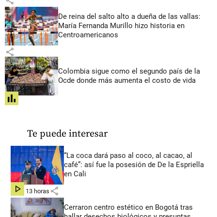
share
De reina del salto alto a dueña de las vallas:
María Fernanda Murillo hizo historia en
Centroamericanos
share
Colombia sigue como el segundo país de la
Ocde donde más aumenta el costo de vida
share
Te puede interesar
“La coca dará paso al coco, al cacao, al
café”: así fue la posesión de De la Espriella
en Cali
share
hace 13 horas
Cerraron centro estético en Bogotá tras
hallar desechos biológicos y presuntas