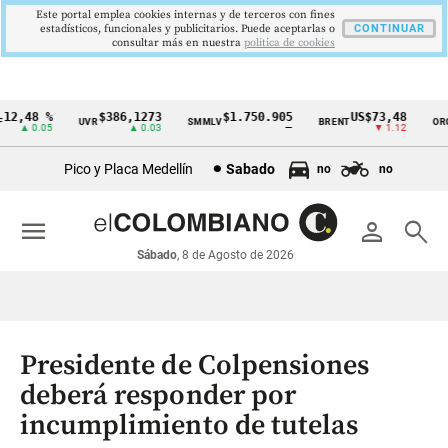
Este portal emplea cookies internas y de terceros con fines
estadísticos, funcionales y publicitarios. Puede aceptarlas o
CONTINUAR
consultar más en nuestra
politica de cookies
2,48 %
$386,1273
$1.750.905
US$73,48
U
UVR
SMMLV
BRENT
ORO
Cintillo
▲ 0.05
▲ 0.03
—
▼ 1.12
de
Pico y Placa Medellín
Sabado
no
no
indicadores
económicos
menu
person
search
Colombia
Sábado
, 8 de Agosto de 2026
Presidente de Colpensiones
deberá responder por
incumplimiento de tutelas