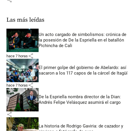
Las más leídas
Un acto cargado de simbolismos: crónica de
la posesión de De la Espriella en el batallón
Pichincha de Cali
share
hace 7 horas
El primer golpe del gobierno de Abelardo: así
sacaron a los 117 capos de la cárcel de Itagüí
share
hace 7 horas
De la Espriella nombra director de la Dian:
Andrés Felipe Velásquez asumirá el cargo
share
La historia de Rodrigo Gaviria: de cazador y