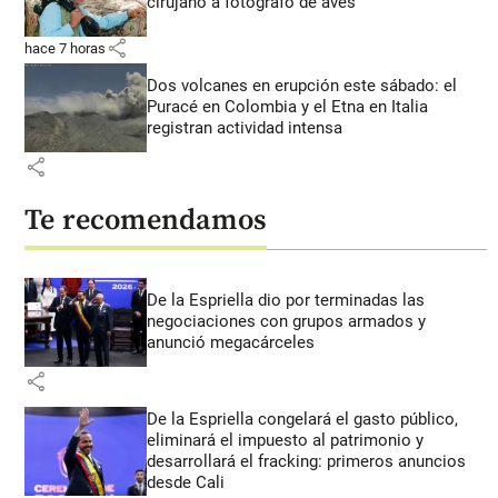
cirujano a fotógrafo de aves
share
hace 7 horas
Dos volcanes en erupción este sábado: el
Puracé en Colombia y el Etna en Italia
registran actividad intensa
share
Te recomendamos
De la Espriella dio por terminadas las
negociaciones con grupos armados y
anunció megacárceles
share
De la Espriella congelará el gasto público,
eliminará el impuesto al patrimonio y
desarrollará el fracking: primeros anuncios
desde Cali