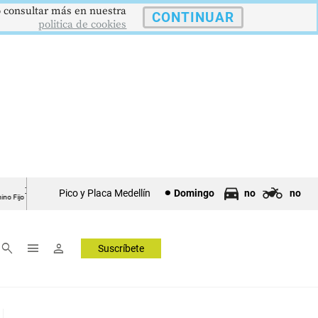
 o consultar más en nuestra
CONTINUAR
politica de cookies
12,48 %
$386,1273
$1.750.905
UVR
SMMLV
Pico y Placa Medellín
Domingo
no
no
o
Unidad Valor Real
Salario Mínimo
▲ 0.05
▲ 0.03
—
search
menu
person
Suscríbete