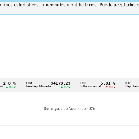
 fines estadísticos, funcionales y publicitarios. Puede aceptarlas
8 %
$4178,23
5,81 %
TRM
IPC
DTF
Tasa Rep. Moneda
Inflación anual
Dep. Término Fij
0.10
▲ 0.42
▼ 0.12
Domingo
, 9 de Agosto de 2026