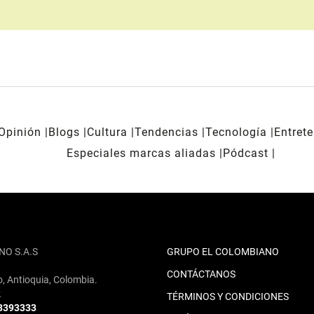
Opinión
Blogs
Cultura
Tendencias
Tecnología
Entret
Especiales marcas aliadas
Pódcast
NO S.A.S
GRUPO EL COLOMBIANO
CONTÁCTANOS
o, Antioquia, Colombia.
2
TÉRMINOS Y CONDICIONES
 3393333