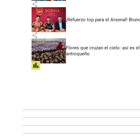
share
¡Refuerzo top para el Arsenal! Bru
share
Flores que cruzan el cielo: así es
antioqueño
share