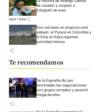
La historia de Rodrigo Gaviria:
de cazador y cirujano a
fotógrafo de aves
share
hace 1 hora
Dos volcanes en erupción este
sábado: el Puracé en Colombia y
el Etna en Italia registran
actividad intensa
share
Te recomendamos
De la Espriella dio por
terminadas las negociaciones
con grupos armados y anunció
megacárceles
share