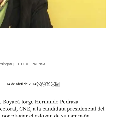
u eslogan | FOTO COLPRENSA
14 de abril de 2014
de Boyacá Jorge Hernando Pedraza
ctoral, CNE, a la candidata presidencial del
por plagiar el eslogan de su campaña