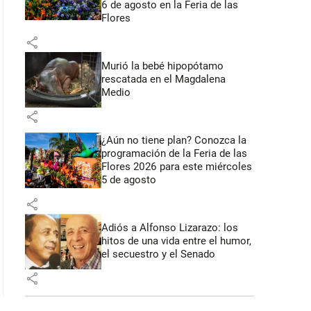
6 de agosto en la Feria de las
Flores
share
Murió la bebé hipopótamo
rescatada en el Magdalena
Medio
share
¿Aún no tiene plan? Conozca la
programación de la Feria de las
Flores 2026 para este miércoles
5 de agosto
share
Adiós a Alfonso Lizarazo: los
hitos de una vida entre el humor,
el secuestro y el Senado
share