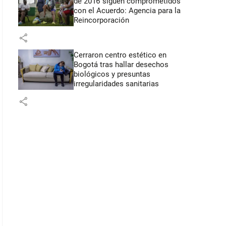
de 2016 siguen comprometidos
con el Acuerdo: Agencia para la
Reincorporación
share
Cerraron centro estético en
Bogotá tras hallar desechos
biológicos y presuntas
irregularidades sanitarias
share