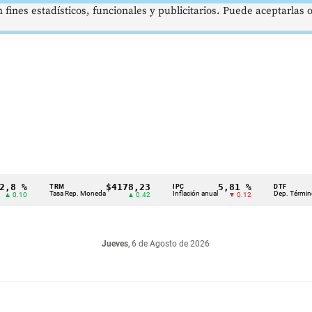
 fines estadísticos, funcionales y publicitarios. Puede aceptarlas
 %
$4178,23
5,81 %
TRM
IPC
DTF
Tasa Rep. Moneda
Inflación anual
Dep. Término Fijo
.10
▲ 0.42
▼ 0.12
Jueves
, 6 de Agosto de 2026