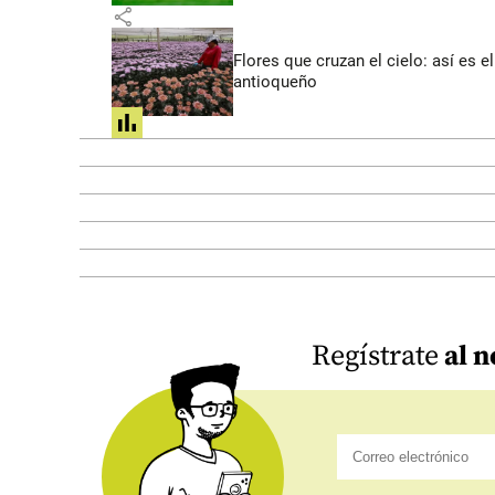
share
Flores que cruzan el cielo: así es
antioqueño
share
Regístrate
al n