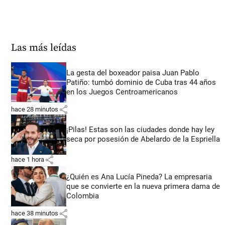
Las más leídas
La gesta del boxeador paisa Juan Pablo
Patiño: tumbó dominio de Cuba tras 44 años
en los Juegos Centroamericanos
share
hace 28 minutos
¡Pilas! Estas son las ciudades donde hay ley
seca por posesión de Abelardo de la Espriella
share
hace 1 hora
¿Quién es Ana Lucía Pineda? La empresaria
que se convierte en la nueva primera dama de
Colombia
share
hace 38 minutos