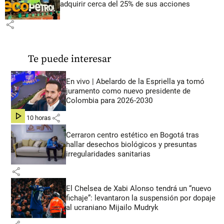
adquirir cerca del 25% de sus acciones
share
Te puede interesar
En vivo | Abelardo de la Espriella ya tomó
juramento como nuevo presidente de
Colombia para 2026-2030
share
hace 10 horas
Cerraron centro estético en Bogotá tras
hallar desechos biológicos y presuntas
irregularidades sanitarias
share
El Chelsea de Xabi Alonso tendrá un “nuevo
fichaje”: levantaron la suspensión por dopaje
al ucraniano Mijailo Mudryk