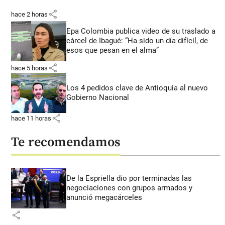
share
hace 2 horas
Epa Colombia publica video de su traslado a
cárcel de Ibagué: “Ha sido un día difícil, de
esos que pesan en el alma”
share
hace 5 horas
Los 4 pedidos clave de Antioquia al nuevo
Gobierno Nacional
share
hace 11 horas
Te recomendamos
De la Espriella dio por terminadas las
negociaciones con grupos armados y
anunció megacárceles
share