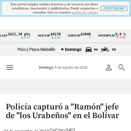
Este portal emplea cookies internas y de terceros con fines
estadísticos, funcionales y publicitarios. Puede aceptarlas o
CONTINUAR
consultar más en nuestra
politica de cookies
1621,34 pts
$4178
$3648
9,9 %
CAP
USD/COP
EUR/COP
DESEMPLEO
Cintillo
▲ 0.67
▲ 0.42
—
▼ 0.30
de
Pico y Placa Medellín
Domingo
no
no
indicadores
económicos
menu
person
search
Domingo
, 9 de Agosto de 2026
Colombia
Policía capturó a "Ramón" jefe
de "los Urabeños" en el Bolívar