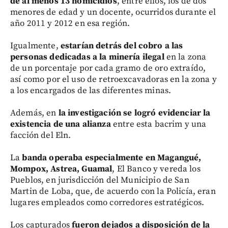
de al menos 13 homicidios
, entre ellos, los de dos
menores de edad y un docente, ocurridos durante el
año 2011 y 2012 en esa región.
Igualmente,
estarían detrás del cobro a las
personas dedicadas a la minería ilegal
en la zona
de un porcentaje por cada gramo de oro extraído,
así como por el uso de retroexcavadoras en la zona y
a los encargados de las diferentes minas.
Además, en
la investigación se logró evidenciar la
existencia de una alianza
entre esta bacrim y una
facción del Eln.
La
banda operaba especialmente en Magangué,
Mompox, Astrea, Guamal
, El Banco y vereda los
Pueblos, en jurisdicción del Municipio de San
Martin de Loba, que, de acuerdo con la Policía, eran
lugares empleados como corredores estratégicos.
Los capturados
fueron dejados a disposición de la