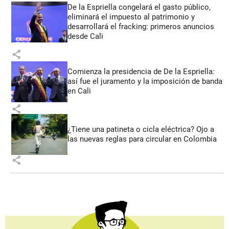
De la Espriella congelará el gasto público,
eliminará el impuesto al patrimonio y
desarrollará el fracking: primeros anuncios
desde Cali
share
Comienza la presidencia de De la Espriella:
así fue el juramento y la imposición de banda
en Cali
share
¿Tiene una patineta o cicla eléctrica? Ojo a
las nuevas reglas para circular en Colombia
share