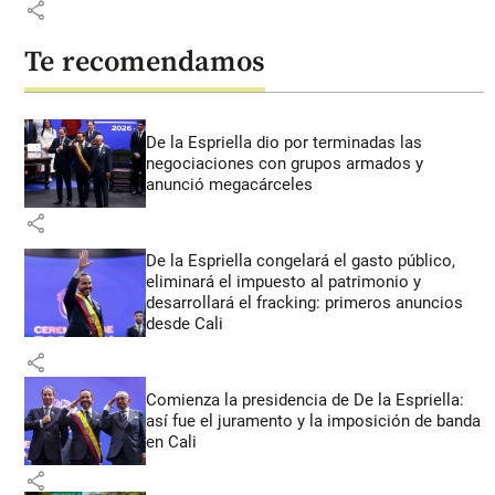
share
Te recomendamos
De la Espriella dio por terminadas las
negociaciones con grupos armados y
anunció megacárceles
share
De la Espriella congelará el gasto público,
eliminará el impuesto al patrimonio y
desarrollará el fracking: primeros anuncios
desde Cali
share
Comienza la presidencia de De la Espriella:
así fue el juramento y la imposición de banda
en Cali
share