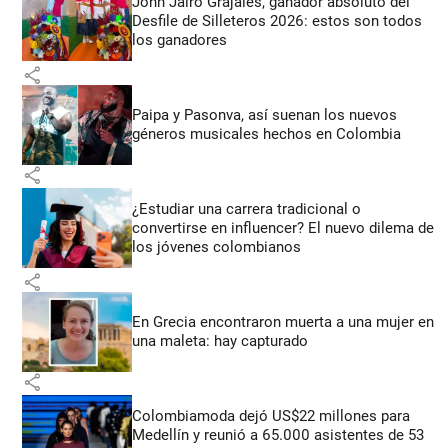
John Jairo Grajales, ganador absoluto del
Desfile de Silleteros 2026: estos son todos
los ganadores
share
Paipa y Pasonva, así suenan los nuevos
géneros musicales hechos en Colombia
share
¿Estudiar una carrera tradicional o
convertirse en influencer? El nuevo dilema de
los jóvenes colombianos
share
En Grecia encontraron muerta a una mujer en
una maleta: hay capturado
share
Colombiamoda dejó US$22 millones para
Medellín y reunió a 65.000 asistentes de 53