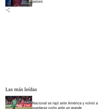
países
share
Las más leídas
Nacional se rajó ante América y volvió a
quedarse corto ante un grande