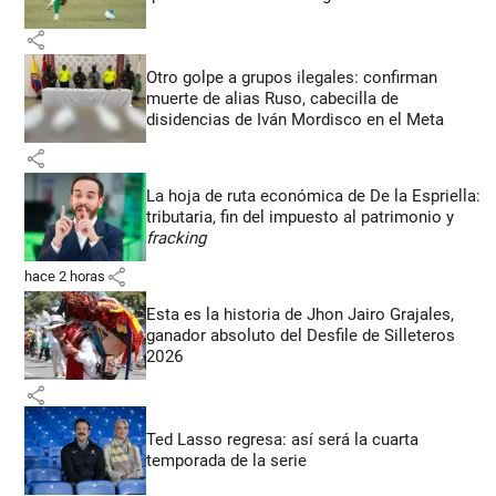
share
Otro golpe a grupos ilegales: confirman
muerte de alias Ruso, cabecilla de
disidencias de Iván Mordisco en el Meta
share
La hoja de ruta económica de De la Espriella:
tributaria, fin del impuesto al patrimonio y
fracking
share
hace 2 horas
Esta es la historia de Jhon Jairo Grajales,
ganador absoluto del Desfile de Silleteros
2026
share
Ted Lasso regresa: así será la cuarta
temporada de la serie