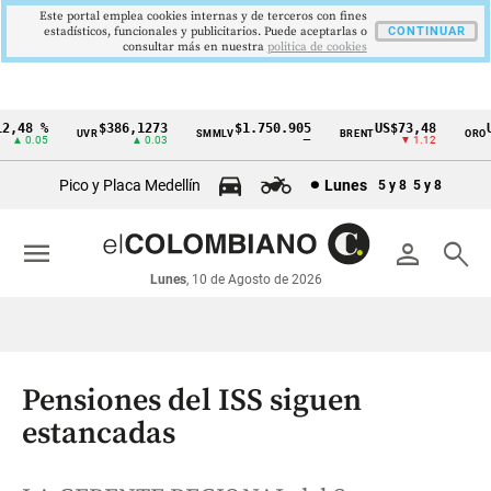
Este portal emplea cookies internas y de terceros con fines
estadísticos, funcionales y publicitarios. Puede aceptarlas o
CONTINUAR
consultar más en nuestra
politica de cookies
,48 %
$386,1273
$1.750.905
US$73,48
US
UVR
SMMLV
BRENT
ORO
Cintillo
▲ 0.05
▲ 0.03
—
▼ 1.12
de
Pico y Placa Medellín
Lunes
5 y 8
5 y 8
indicadores
económicos
menu
person
search
Colombia
Lunes
, 10 de Agosto de 2026
Pensiones del ISS siguen
estancadas