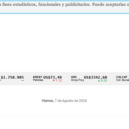
 fines estadísticos, funcionales y publicitarios. Puede aceptarlas
50.905
US$73,48
US$3342,60
162
BRENT
ORO
COLCAP
Petróleo
Onza Troy
Índ. Bursátil
—
▼ 1.12
▲ 8.20
Viernes
, 7 de Agosto de 2026