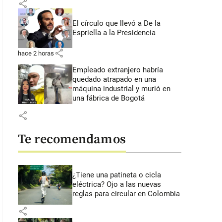
share
El círculo que llevó a De la
Espriella a la Presidencia
share
hace 2 horas
Empleado extranjero habría
quedado atrapado en una
máquina industrial y murió en
una fábrica de Bogotá
share
Te recomendamos
¿Tiene una patineta o cicla
eléctrica? Ojo a las nuevas
reglas para circular en Colombia
share