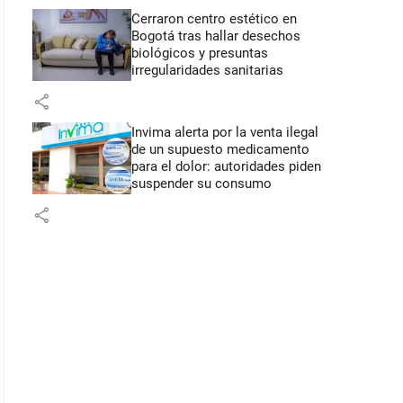
Cerraron centro estético en
Bogotá tras hallar desechos
biológicos y presuntas
irregularidades sanitarias
share
Invima alerta por la venta ilegal
de un supuesto medicamento
para el dolor: autoridades piden
suspender su consumo
share