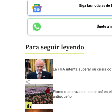
Siga las noticias 
Únete a n
Para seguir leyendo
La FIFA intenta superar su crisis co
share
Flores que cruzan el cielo: así es
antioqueño
share