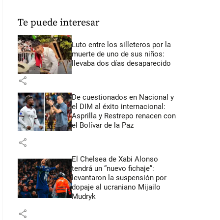
Te puede interesar
Luto entre los silleteros por la
muerte de uno de sus niños:
llevaba dos días desaparecido
share
De cuestionados en Nacional y
el DIM al éxito internacional:
Asprilla y Restrepo renacen con
el Bolívar de la Paz
share
El Chelsea de Xabi Alonso
tendrá un “nuevo fichaje”:
levantaron la suspensión por
dopaje al ucraniano Mijailo
Mudryk
share