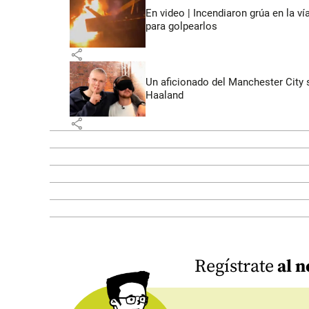
En video | Incendiaron grúa en la v
para golpearlos
share
Un aficionado del Manchester City s
Haaland
share
Regístrate
al n