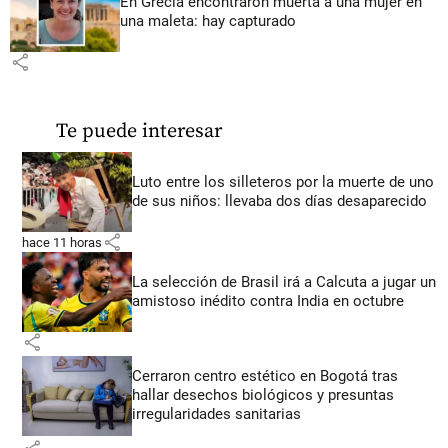
En Grecia encontraron muerta a una mujer en
una maleta: hay capturado
share
Te puede interesar
Luto entre los silleteros por la muerte de uno
de sus niños: llevaba dos días desaparecido
share
hace 11 horas
La selección de Brasil irá a Calcuta a jugar un
amistoso inédito contra India en octubre
share
Cerraron centro estético en Bogotá tras
hallar desechos biológicos y presuntas
irregularidades sanitarias