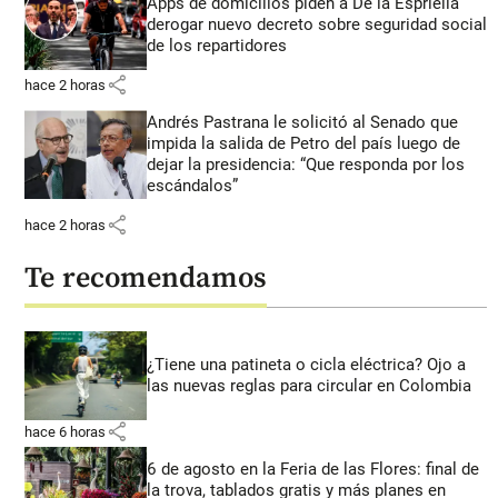
Apps de domicilios piden a De la Espriella
derogar nuevo decreto sobre seguridad social
de los repartidores
share
hace 2 horas
Andrés Pastrana le solicitó al Senado que
impida la salida de Petro del país luego de
dejar la presidencia: “Que responda por los
escándalos”
share
hace 2 horas
Te recomendamos
¿Tiene una patineta o cicla eléctrica? Ojo a
las nuevas reglas para circular en Colombia
share
hace 6 horas
6 de agosto en la Feria de las Flores: final de
la trova, tablados gratis y más planes en