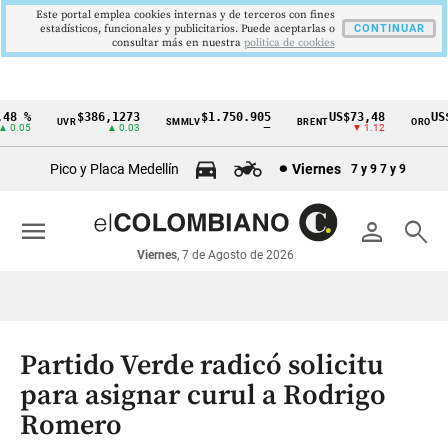
Este portal emplea cookies internas y de terceros con fines
estadísticos, funcionales y publicitarios. Puede aceptarlas o
CONTINUAR
consultar más en nuestra
politica de cookies
8 %
$386,1273
$1.750.905
US$73,48
US$3
UVR
SMMLV
BRENT
ORO
Cintillo
.05
▲ 0.03
—
▼ 1.12
de
Pico y Placa Medellín
Viernes
7 y 9
7 y 9
indicadores
económicos
menu
person
search
Colombia
Viernes
, 7 de Agosto de 2026
Partido Verde radicó solicitu
para asignar curul a Rodrigo
Romero