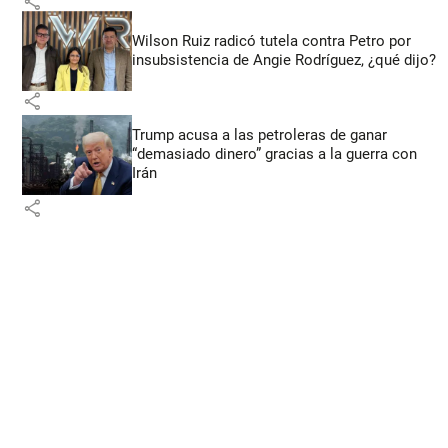
share
Wilson Ruiz radicó tutela contra Petro por
insubsistencia de Angie Rodríguez, ¿qué dijo?
share
Trump acusa a las petroleras de ganar
“demasiado dinero” gracias a la guerra con
Irán
share