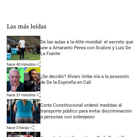
Las más leídas
De las aulas a la élite mundial: el secreto que
une a Amaranto Perea con Scaloni y Luis De
La Fuente
share
hace 40 minutos
¿Se decidió? Álvaro Uribe iría a la posesión
de De la Espriella en Cali
share
hace 31 minutos
Corte Constitucional ordenó medidas al
transporte público para evitar discriminación
a personas con sobrepeso
share
hace 3 horas