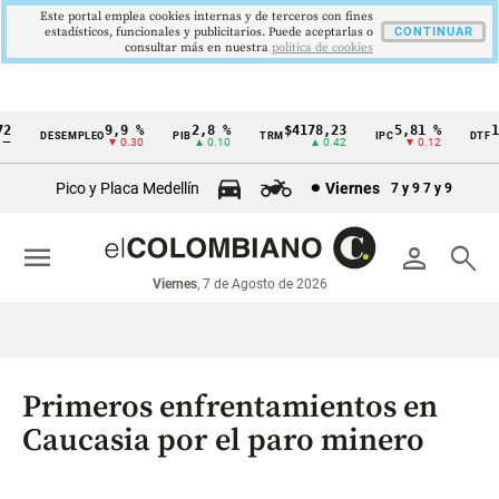
Este portal emplea cookies internas y de terceros con fines
estadísticos, funcionales y publicitarios. Puede aceptarlas o
CONTINUAR
consultar más en nuestra
politica de cookies
9,9 %
2,8 %
$4178,23
5,81 %
12,
DESEMPLEO
PIB
TRM
IPC
DTF
Cintillo
▼ 0.30
▲ 0.10
▲ 0.42
▼ 0.12
▲
de
Pico y Placa Medellín
Viernes
7 y 9
7 y 9
indicadores
económicos
menu
person
search
Colombia
Viernes
, 7 de Agosto de 2026
Primeros enfrentamientos en
Caucasia por el paro minero