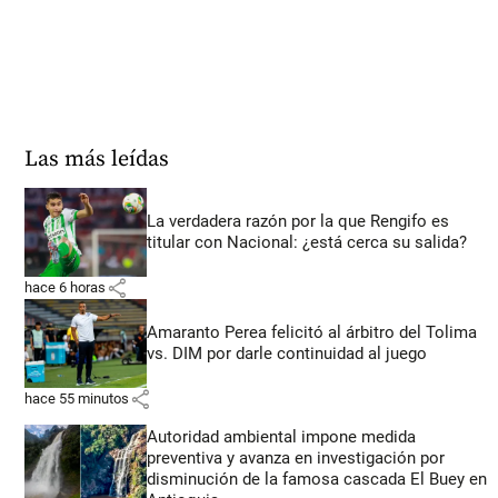
Las más leídas
La verdadera razón por la que Rengifo es
titular con Nacional: ¿está cerca su salida?
share
hace 6 horas
Amaranto Perea felicitó al árbitro del Tolima
vs. DIM por darle continuidad al juego
share
hace 55 minutos
Autoridad ambiental impone medida
preventiva y avanza en investigación por
disminución de la famosa cascada El Buey en