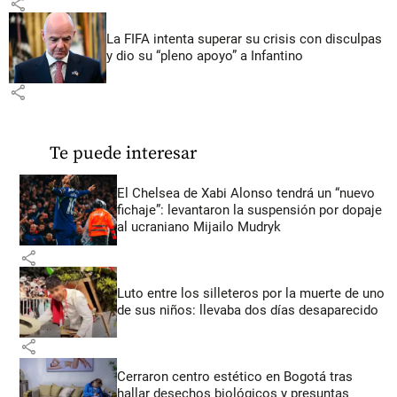
share
La FIFA intenta superar su crisis con disculpas
y dio su “pleno apoyo” a Infantino
share
Te puede interesar
El Chelsea de Xabi Alonso tendrá un “nuevo
fichaje”: levantaron la suspensión por dopaje
al ucraniano Mijailo Mudryk
share
Luto entre los silleteros por la muerte de uno
de sus niños: llevaba dos días desaparecido
share
Cerraron centro estético en Bogotá tras
hallar desechos biológicos y presuntas