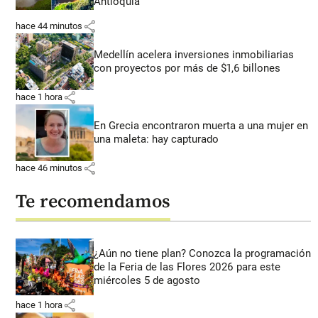
Antioquia
share
hace 44 minutos
Medellín acelera inversiones inmobiliarias
con proyectos por más de $1,6 billones
share
hace 1 hora
En Grecia encontraron muerta a una mujer en
una maleta: hay capturado
share
hace 46 minutos
Te recomendamos
¿Aún no tiene plan? Conozca la programación
de la Feria de las Flores 2026 para este
miércoles 5 de agosto
share
hace 1 hora