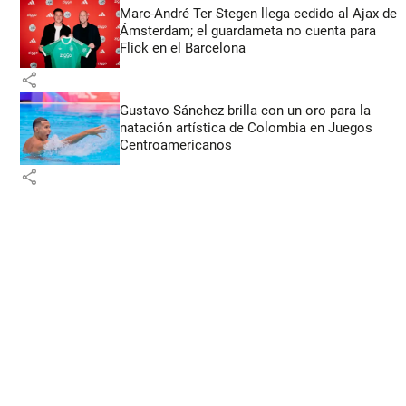
Marc-André Ter Stegen llega cedido al Ajax de
Ámsterdam; el guardameta no cuenta para
Flick en el Barcelona
share
Gustavo Sánchez brilla con un oro para la
natación artística de Colombia en Juegos
Centroamericanos
share