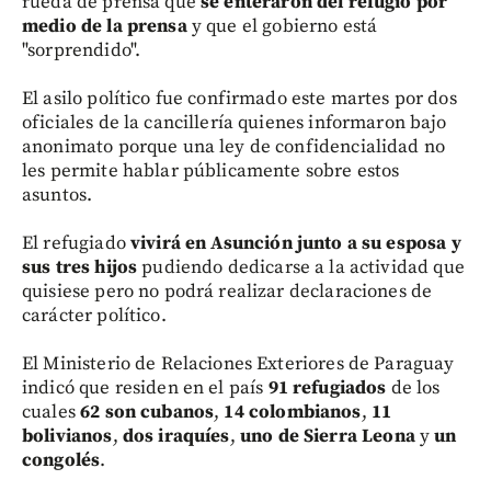
rueda de prensa que
se enteraron del refugio por
medio de la prensa
y que el gobierno está
"sorprendido".
El asilo político fue confirmado este martes por dos
oficiales de la cancillería quienes informaron bajo
anonimato porque una ley de confidencialidad no
les permite hablar públicamente sobre estos
asuntos.
El refugiado
vivirá en Asunción junto a su esposa y
sus tres hijos
pudiendo dedicarse a la actividad que
quisiese pero no podrá realizar declaraciones de
carácter político.
El Ministerio de Relaciones Exteriores de Paraguay
indicó que residen en el país
91 refugiados
de los
cuales
62 son cubanos
,
14 colombianos
,
11
bolivianos
,
dos iraquíes
,
uno de Sierra Leona
y
un
congolés
.