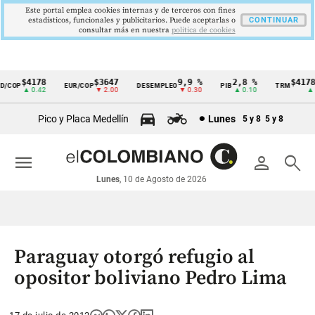
Este portal emplea cookies internas y de terceros con fines
estadísticos, funcionales y publicitarios. Puede aceptarlas o
CONTINUAR
consultar más en nuestra
politica de cookies
$4178
$3647
9,9 %
2,8 %
$4178,
COP
EUR/COP
DESEMPLEO
PIB
TRM
Cintillo
▲ 0.42
▼ 2.00
▼ 0.30
▲ 0.10
▲ 0.
de
Pico y Placa Medellín
Lunes
5 y 8
5 y 8
indicadores
económicos
menu
person
search
Colombia
Lunes
, 10 de Agosto de 2026
Paraguay otorgó refugio al
opositor boliviano Pedro Lima