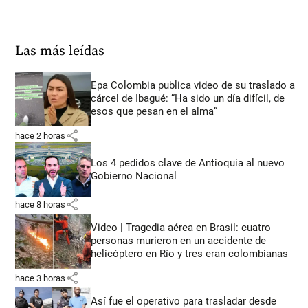
Las más leídas
Epa Colombia publica video de su traslado a
cárcel de Ibagué: “Ha sido un día difícil, de
esos que pesan en el alma”
share
hace 2 horas
Los 4 pedidos clave de Antioquia al nuevo
Gobierno Nacional
share
hace 8 horas
Video | Tragedia aérea en Brasil: cuatro
personas murieron en un accidente de
helicóptero en Río y tres eran colombianas
share
hace 3 horas
Así fue el operativo para trasladar desde