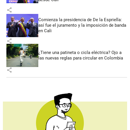
share
Comienza la presidencia de De la Espriella:
así fue el juramento y la imposición de banda
en Cali
share
¿Tiene una patineta o cicla eléctrica? Ojo a
las nuevas reglas para circular en Colombia
share