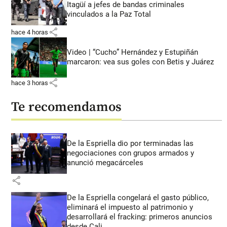
Itagüí a jefes de bandas criminales
vinculados a la Paz Total
share
hace 4 horas
Video | “Cucho” Hernández y Estupiñán
marcaron: vea sus goles con Betis y Juárez
share
hace 3 horas
Te recomendamos
De la Espriella dio por terminadas las
negociaciones con grupos armados y
anunció megacárceles
share
De la Espriella congelará el gasto público,
eliminará el impuesto al patrimonio y
desarrollará el fracking: primeros anuncios
desde Cali