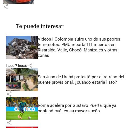
share
Te puede interesar
Videos | Colombia sufre uno de sus peores
terremotos: PMU reporta 111 muertos en
Risaralda, Valle, Chocó, Manizales y otras
zonas
share
hace 7 horas
San Juan de Urabá protestó por el retraso del
puente provisional, ¿cuándo estaría listo?
share
Roma acelera por Gustavo Puerta, que ya
confesó cuál es su mayor sueño
share