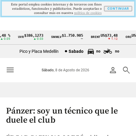
Este portal emplea cookies internas y de terceros con fines
estadísticos, funcionales y publicitarios. Puede aceptarlas o
CONTINUAR
consultar más en nuestra
politica de cookies
8 %
$386,1273
$1.750.905
US$73,48
US$3
UVR
SMMLV
BRENT
ORO
Cintillo
0.05
▲ 0.03
—
▼ 1.12
de
Pico y Placa Medellín
Sabado
no
no
indicadores
económicos
menu
person
search
Sábado
, 8 de Agosto de 2026
Colombia
Pánzer: soy un técnico que le
duele el club