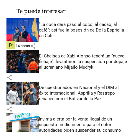
Te puede interesar
“La coca dará paso al coco, al cacao, al
café”: así fue la posesión de De la Espriella
en Cali
share
hace 14 horas
El Chelsea de Xabi Alonso tendrá un “nuevo
fichaje”: levantaron la suspensión por dopaje
al ucraniano Mijailo Mudryk
share
De cuestionados en Nacional y el DIM al
éxito internacional: Asprilla y Restrepo
renacen con el Bolívar de la Paz
share
Invima alerta por la venta ilegal de un
supuesto medicamento para el dolor:
autoridades piden suspender su consumo