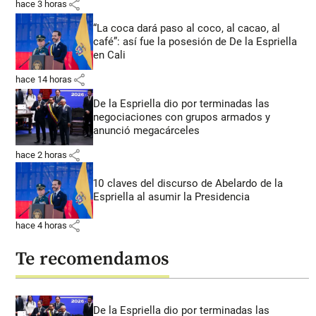
share
hace 3 horas
“La coca dará paso al coco, al cacao, al
café”: así fue la posesión de De la Espriella
en Cali
share
hace 14 horas
De la Espriella dio por terminadas las
negociaciones con grupos armados y
anunció megacárceles
share
hace 2 horas
10 claves del discurso de Abelardo de la
Espriella al asumir la Presidencia
share
hace 4 horas
Te recomendamos
De la Espriella dio por terminadas las