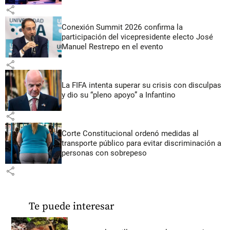
share
Conexión Summit 2026 confirma la
participación del vicepresidente electo José
Manuel Restrepo en el evento
share
La FIFA intenta superar su crisis con disculpas
y dio su “pleno apoyo” a Infantino
share
Corte Constitucional ordenó medidas al
transporte público para evitar discriminación a
personas con sobrepeso
share
Te puede interesar