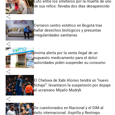
Luto entre los silleteros por la muerte de uno
de sus niños: llevaba dos días desaparecido
share
Cerraron centro estético en Bogotá tras
hallar desechos biológicos y presuntas
irregularidades sanitarias
share
Invima alerta por la venta ilegal de un
supuesto medicamento para el dolor:
autoridades piden suspender su consumo
share
El Chelsea de Xabi Alonso tendrá un “nuevo
fichaje”: levantaron la suspensión por dopaje
al ucraniano Mijailo Mudryk
share
De cuestionados en Nacional y el DIM al
éxito internacional: Asprilla y Restrepo