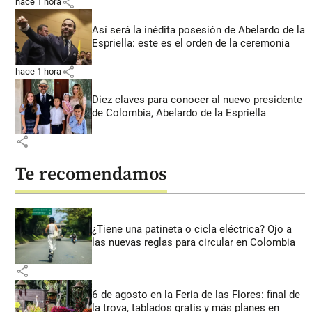
share
hace 1 hora
Así será la inédita posesión de Abelardo de la
Espriella: este es el orden de la ceremonia
share
hace 1 hora
Diez claves para conocer al nuevo presidente
de Colombia, Abelardo de la Espriella
share
Te recomendamos
¿Tiene una patineta o cicla eléctrica? Ojo a
las nuevas reglas para circular en Colombia
share
6 de agosto en la Feria de las Flores: final de
la trova, tablados gratis y más planes en