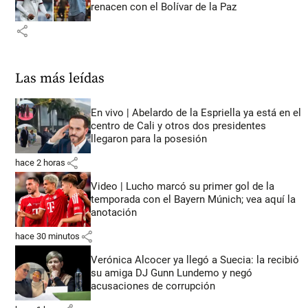
renacen con el Bolívar de la Paz
share
Las más leídas
En vivo | Abelardo de la Espriella ya está en el
centro de Cali y otros dos presidentes
llegaron para la posesión
share
hace 2 horas
Video | Lucho marcó su primer gol de la
temporada con el Bayern Múnich; vea aquí la
anotación
share
hace 30 minutos
Verónica Alcocer ya llegó a Suecia: la recibió
su amiga DJ Gunn Lundemo y negó
acusaciones de corrupción