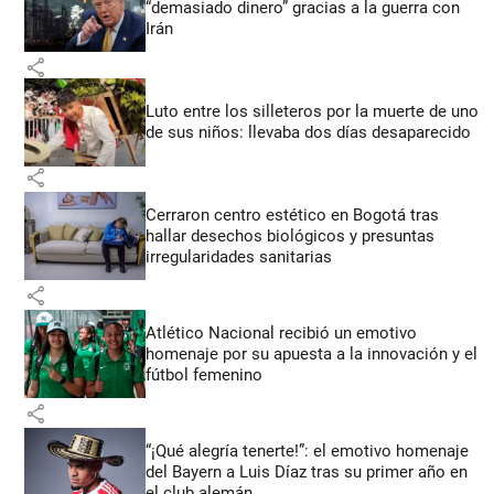
“demasiado dinero” gracias a la guerra con
Irán
share
Luto entre los silleteros por la muerte de uno
de sus niños: llevaba dos días desaparecido
share
Cerraron centro estético en Bogotá tras
hallar desechos biológicos y presuntas
irregularidades sanitarias
share
Atlético Nacional recibió un emotivo
homenaje por su apuesta a la innovación y el
fútbol femenino
share
“¡Qué alegría tenerte!”: el emotivo homenaje
del Bayern a Luis Díaz tras su primer año en
el club alemán