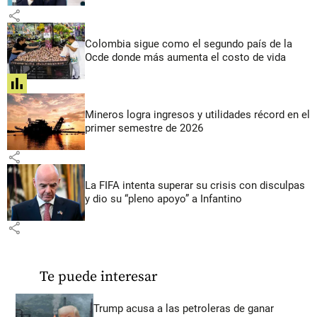
share
Colombia sigue como el segundo país de la
Ocde donde más aumenta el costo de vida
share
Mineros logra ingresos y utilidades récord en el
primer semestre de 2026
share
La FIFA intenta superar su crisis con disculpas
y dio su “pleno apoyo” a Infantino
share
Te puede interesar
Trump acusa a las petroleras de ganar