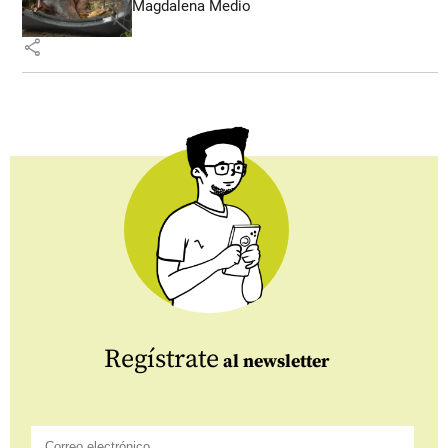
Magdalena Medio
share
Regístrate
al newsletter