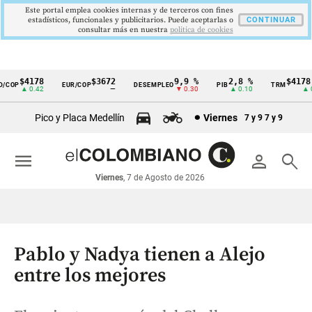
Este portal emplea cookies internas y de terceros con fines
estadísticos, funcionales y publicitarios. Puede aceptarlas o
CONTINUAR
consultar más en nuestra
politica de cookies
$4178
$3672
9,9 %
2,8 %
$4178,2
COP
EUR/COP
DESEMPLEO
PIB
TRM
Cintillo
▲ 0.42
—
▼ 0.30
▲ 0.10
▲ 0.4
de
Pico y Placa Medellín
Viernes
7 y 9
7 y 9
indicadores
económicos
menu
person
search
Colombia
Viernes
, 7 de Agosto de 2026
Pablo y Nadya tienen a Alejo
entre los mejores