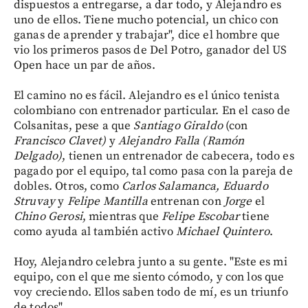
dispuestos a entregarse, a dar todo, y Alejandro es
uno de ellos. Tiene mucho potencial, un chico con
ganas de aprender y trabajar", dice el hombre que
vio los primeros pasos de Del Potro, ganador del US
Open hace un par de años.
El camino no es fácil. Alejandro es el único tenista
colombiano con entrenador particular. En el caso de
Colsanitas, pese a que
Santiago Giraldo
(con
Francisco
Clavet)
y
Alejandro Falla
(Ramón
Delgado)
, tienen un entrenador de cabecera, todo es
pagado por el equipo, tal como pasa con la pareja de
dobles. Otros, como
Carlos Salamanca, Eduardo
Struvay
y
Felipe
Mantilla
entrenan con
Jorge
el
Chino
Gerosi
, mientras que
Felipe
Escobar
tiene
como ayuda al también activo
Michael
Quintero
.
Hoy, Alejandro celebra junto a su gente. "Este es mi
equipo, con el que me siento cómodo, y con los que
voy creciendo. Ellos saben todo de mí, es un triunfo
de todos".