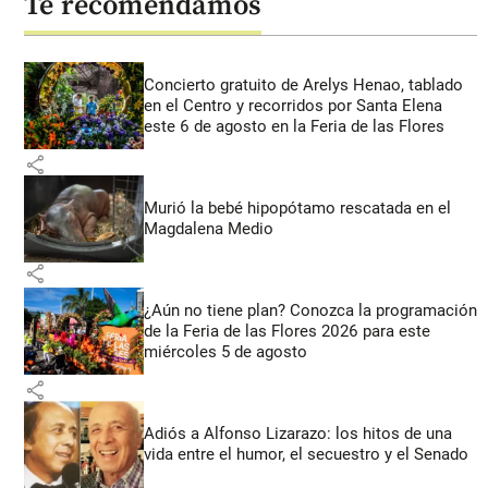
Te recomendamos
Concierto gratuito de Arelys Henao, tablado
en el Centro y recorridos por Santa Elena
este 6 de agosto en la Feria de las Flores
share
Murió la bebé hipopótamo rescatada en el
Magdalena Medio
share
¿Aún no tiene plan? Conozca la programación
de la Feria de las Flores 2026 para este
miércoles 5 de agosto
share
Adiós a Alfonso Lizarazo: los hitos de una
vida entre el humor, el secuestro y el Senado