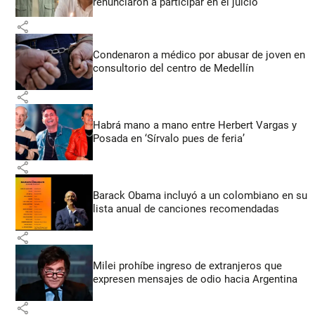
renunciaron a participar en el juicio
share
Condenaron a médico por abusar de joven en
consultorio del centro de Medellín
share
Habrá mano a mano entre Herbert Vargas y
Posada en ‘Sírvalo pues de feria’
share
Barack Obama incluyó a un colombiano en su
lista anual de canciones recomendadas
share
Milei prohíbe ingreso de extranjeros que
expresen mensajes de odio hacia Argentina
share