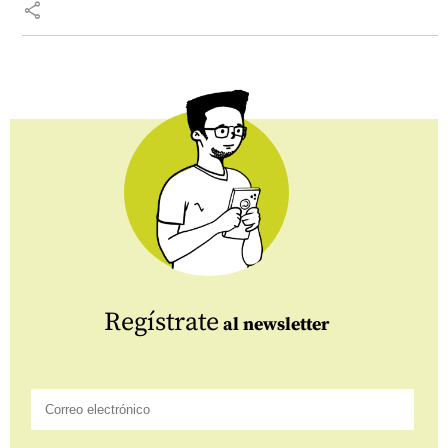
share
Regístrate
al newsletter