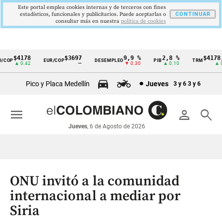
Este portal emplea cookies internas y de terceros con fines
estadísticos, funcionales y publicitarios. Puede aceptarlas o
CONTINUAR
consultar más en nuestra
politica de cookies
$4178
$3697
9,9 %
2,8 %
$4178,2
OP
EUR/COP
DESEMPLEO
PIB
TRM
Cintillo
▲ 0.42
—
▼ 0.30
▲ 0.10
▲ 0.4
de
Pico y Placa Medellín
Jueves
3 y 6
3 y 6
indicadores
económicos
menu
person
search
Colombia
Jueves
, 6 de Agosto de 2026
ONU invitó a la comunidad
internacional a mediar por
Siria