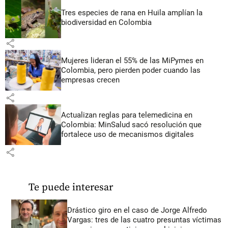
Tres especies de rana en Huila amplían la
biodiversidad en Colombia
share
Mujeres lideran el 55% de las MiPymes en
Colombia, pero pierden poder cuando las
empresas crecen
share
Actualizan reglas para telemedicina en
Colombia: MinSalud sacó resolución que
fortalece uso de mecanismos digitales
share
Te puede interesar
Drástico giro en el caso de Jorge Alfredo
Vargas: tres de las cuatro presuntas víctimas