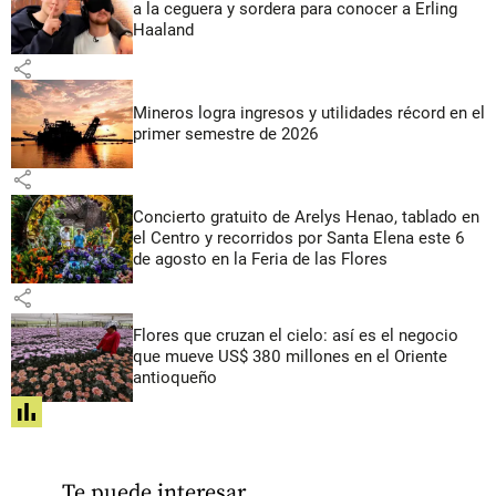
a la ceguera y sordera para conocer a Erling
Haaland
share
Mineros logra ingresos y utilidades récord en el
primer semestre de 2026
share
Concierto gratuito de Arelys Henao, tablado en
el Centro y recorridos por Santa Elena este 6
de agosto en la Feria de las Flores
share
Flores que cruzan el cielo: así es el negocio
que mueve US$ 380 millones en el Oriente
antioqueño
share
Te puede interesar