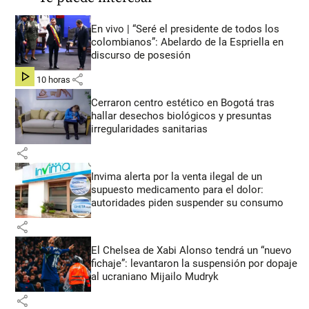
En vivo | “Seré el presidente de todos los
colombianos”: Abelardo de la Espriella en
discurso de posesión
share
hace 10 horas
Cerraron centro estético en Bogotá tras
hallar desechos biológicos y presuntas
irregularidades sanitarias
share
Invima alerta por la venta ilegal de un
supuesto medicamento para el dolor:
autoridades piden suspender su consumo
share
El Chelsea de Xabi Alonso tendrá un “nuevo
fichaje”: levantaron la suspensión por dopaje
al ucraniano Mijailo Mudryk
share