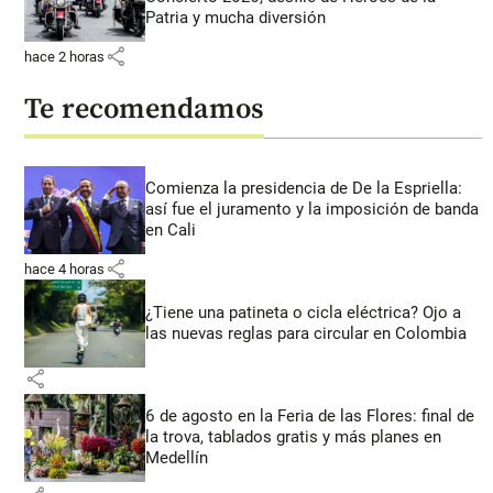
Patria y mucha diversión
share
hace 2 horas
Te recomendamos
Comienza la presidencia de De la Espriella:
así fue el juramento y la imposición de banda
en Cali
share
hace 4 horas
¿Tiene una patineta o cicla eléctrica? Ojo a
las nuevas reglas para circular en Colombia
share
6 de agosto en la Feria de las Flores: final de
la trova, tablados gratis y más planes en
Medellín