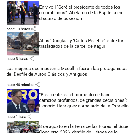
En vivo | “Seré el presidente de todos los
colombianos”: Abelardo de la Espriella en
discurso de posesión
share
hace 10 horas
Alias ‘Douglas’ y ‘Carlos Pesebre’, entre los
trasladados de la cárcel de Itagüí
share
hace 3 horas
Las mujeres que mueven a Medellín fueron las protagonistas
del Desfile de Autos Clásicos y Antiguos
share
hace 46 minutos
“Presidente, es el momento de hacer
cambios profundos, de grandes decisiones”:
Honorio Henríquez a Abelardo de la Espriella
share
hace 1 hora
8 de agosto en la Feria de las Flores: el Súper
Concierto 2026, desfile de Héroes de la