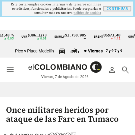
Este portal emplea cookies internas y de terceros con fines
estadísticos, funcionales y publicitarios. Puede aceptarlas o
CONTINUAR
consultar más en nuestra
politica de cookies
,48 %
$386,1273
$1.750.905
US$73,48
US
UVR
SMMLV
BRENT
ORO
Cintillo
▲ 0.05
▲ 0.03
—
▼ 1.12
de
Pico y Placa Medellín
Viernes
7 y 9
7 y 9
indicadores
económicos
menu
person
search
Colombia
Viernes
, 7 de Agosto de 2026
Once militares heridos por
ataque de las Farc en Tumaco