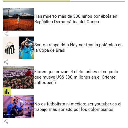
Han muerto más de 300 niños por ébola en
República Democrática del Congo
share
Santos respaldó a Neymar tras la polémica en
la Copa de Brasil
share
Flores que cruzan el cielo: así es el negocio
que mueve US$ 380 millones en el Oriente
antioqueño
share
No es futbolista ni médico: ser youtuber es el
trabajo más soñado por los colombianos
share