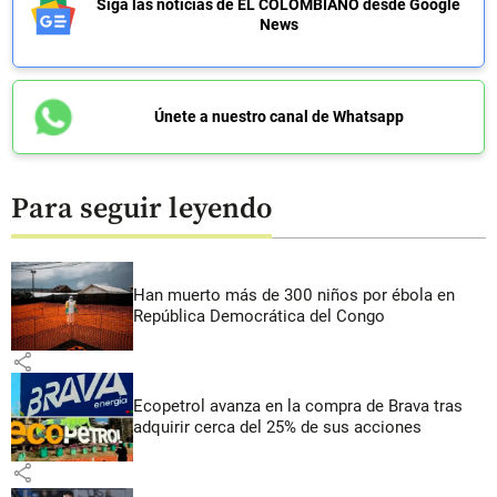
Siga las noticias de EL COLOMBIANO desde Google
News
Únete a nuestro canal de Whatsapp
Para seguir leyendo
Han muerto más de 300 niños por ébola en
República Democrática del Congo
share
Ecopetrol avanza en la compra de Brava tras
adquirir cerca del 25% de sus acciones
share