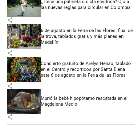
¿Tiene una patineta o cicla eléctrica? Ojo a
las nuevas reglas para circular en Colombia
share
6 de agosto en la Feria de las Flores: final de
la trova, tablados gratis y más planes en
Medellín
share
Concierto gratuito de Arelys Henao, tablado
en el Centro y recorridos por Santa Elena
este 6 de agosto en la Feria de las Flores
share
Murió la bebé hipopótamo rescatada en el
Magdalena Medio
share