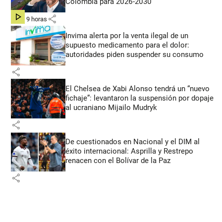
Colombia para 2026-2030
share
hace 9 horas
Invima alerta por la venta ilegal de un
supuesto medicamento para el dolor:
autoridades piden suspender su consumo
share
El Chelsea de Xabi Alonso tendrá un “nuevo
fichaje”: levantaron la suspensión por dopaje
al ucraniano Mijailo Mudryk
share
De cuestionados en Nacional y el DIM al
éxito internacional: Asprilla y Restrepo
renacen con el Bolívar de la Paz
share