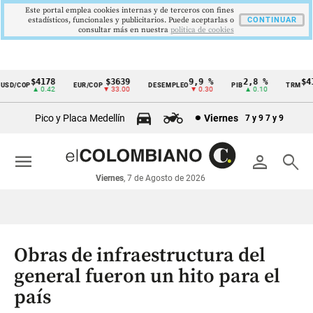
Este portal emplea cookies internas y de terceros con fines
estadísticos, funcionales y publicitarios. Puede aceptarlas o
CONTINUAR
consultar más en nuestra
politica de cookies
$4178
$3639
9,9 %
2,8 %
$417
SD/COP
EUR/COP
DESEMPLEO
PIB
TRM
Cintillo
▲ 0.42
▼ 33.00
▼ 0.30
▲ 0.10
▲
de
Pico y Placa Medellín
Viernes
7 y 9
7 y 9
indicadores
económicos
menu
person
search
Colombia
Viernes
, 7 de Agosto de 2026
Obras de infraestructura del
general fueron un hito para el
país