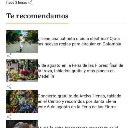
share
hace 3 horas
Te recomendamos
¿Tiene una patineta o cicla eléctrica? Ojo a
las nuevas reglas para circular en Colombia
share
6 de agosto en la Feria de las Flores: final de
la trova, tablados gratis y más planes en
Medellín
share
Concierto gratuito de Arelys Henao, tablado
en el Centro y recorridos por Santa Elena
este 6 de agosto en la Feria de las Flores
share