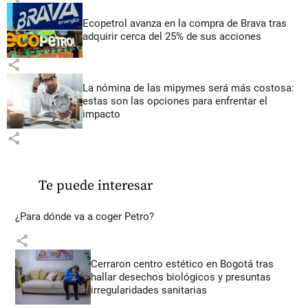
Ecopetrol avanza en la compra de Brava tras
adquirir cerca del 25% de sus acciones
share
La nómina de las mipymes será más costosa:
estas son las opciones para enfrentar el
impacto
share
Te puede interesar
¿Para dónde va a coger Petro?
share
Cerraron centro estético en Bogotá tras
hallar desechos biológicos y presuntas
irregularidades sanitarias