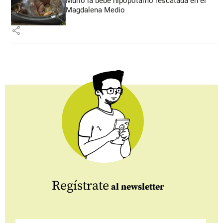
Murió la bebé hipopótamo rescatada en el
Magdalena Medio
share
Regístrate
al newsletter