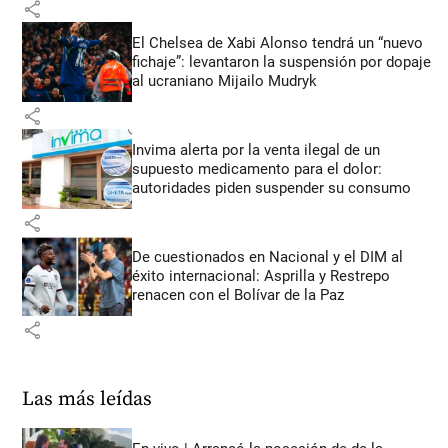
share
El Chelsea de Xabi Alonso tendrá un “nuevo
fichaje”: levantaron la suspensión por dopaje
al ucraniano Mijailo Mudryk
share
Invima alerta por la venta ilegal de un
supuesto medicamento para el dolor:
autoridades piden suspender su consumo
share
De cuestionados en Nacional y el DIM al
éxito internacional: Asprilla y Restrepo
renacen con el Bolívar de la Paz
share
Las más leídas