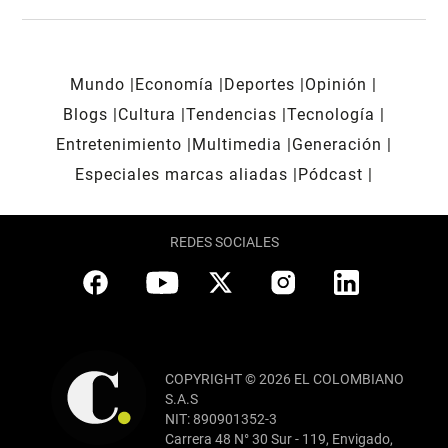
Mundo
Economía
Deportes
Opinión
Blogs
Cultura
Tendencias
Tecnología
Entretenimiento
Multimedia
Generación
Especiales marcas aliadas
Pódcast
REDES SOCIALES
COPYRIGHT © 2026 EL COLOMBIANO
S.A.S
NIT: 890901352-3
Carrera 48 N° 30 Sur - 119, Envigado,