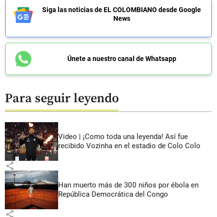
Siga las noticias de EL COLOMBIANO desde Google
News
Únete a nuestro canal de Whatsapp
Para seguir leyendo
Video | ¡Como toda una leyenda! Así fue
recibido Vozinha en el estadio de Colo Colo
share
Han muerto más de 300 niños por ébola en
República Democrática del Congo
share