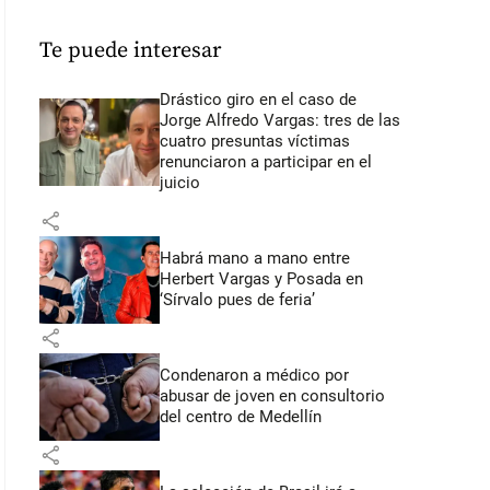
Te puede interesar
Drástico giro en el caso de
Jorge Alfredo Vargas: tres de las
cuatro presuntas víctimas
renunciaron a participar en el
juicio
share
Habrá mano a mano entre
Herbert Vargas y Posada en
‘Sírvalo pues de feria’
share
Condenaron a médico por
abusar de joven en consultorio
del centro de Medellín
share