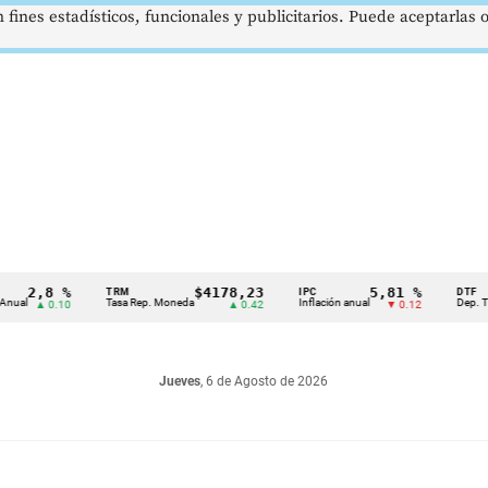
 fines estadísticos, funcionales y publicitarios. Puede aceptarlas
,8 %
$4178,23
5,81 %
TRM
IPC
DTF
Tasa Rep. Moneda
Inflación anual
Dep. Término F
▲ 0.10
▲ 0.42
▼ 0.12
Jueves
, 6 de Agosto de 2026