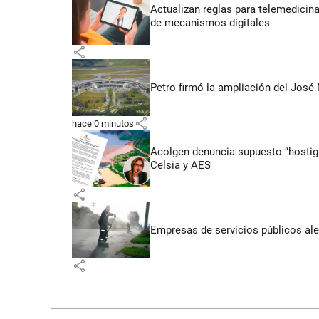
Actualizan reglas para telemedicin
de mecanismos digitales
share
Petro firmó la ampliación del José 
share
hace 0 minutos
Acolgen denuncia supuesto “hostigam
Celsia y AES
share
Empresas de servicios públicos ale
share