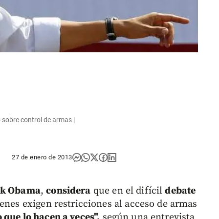
sobre control de armas |
27 de enero de 2013
ck Obama
,
considera
que en el difícil
debate
ienes exigen restricciones al acceso de armas
que lo hacen a veces",
según una entrevista