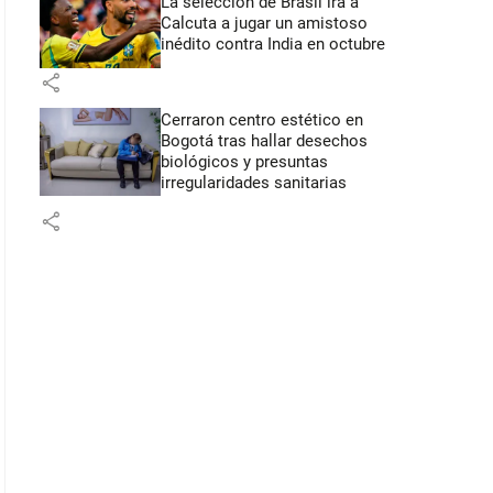
La selección de Brasil irá a
Calcuta a jugar un amistoso
inédito contra India en octubre
share
Cerraron centro estético en
Bogotá tras hallar desechos
biológicos y presuntas
irregularidades sanitarias
share