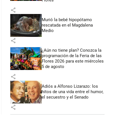
Flores
share
Murió la bebé hipopótamo
rescatada en el Magdalena
Medio
share
¿Aún no tiene plan? Conozca la
programación de la Feria de las
Flores 2026 para este miércoles
5 de agosto
share
Adiós a Alfonso Lizarazo: los
hitos de una vida entre el humor,
el secuestro y el Senado
share