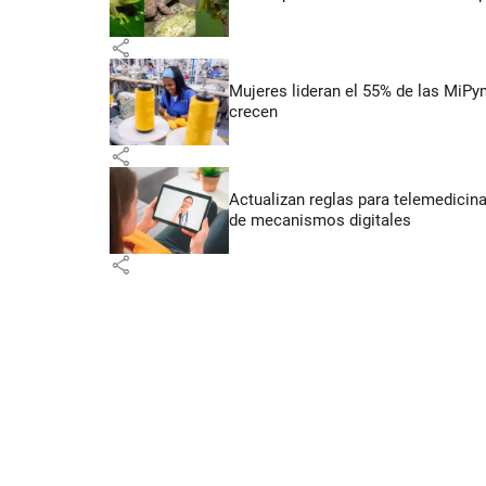
share
Mujeres lideran el 55% de las MiP
crecen
share
Actualizan reglas para telemedicin
de mecanismos digitales
share