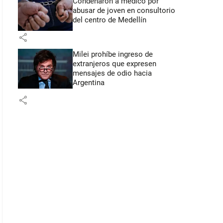
Condenaron a médico por
abusar de joven en consultorio
del centro de Medellín
share
Milei prohíbe ingreso de
extranjeros que expresen
mensajes de odio hacia
Argentina
share