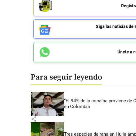
Regístr
Siga las noticias 
Únete a n
Para seguir leyendo
“El 94% de la cocaína proviene de 
en Colombia
share
Tres especies de rana en Huila amp