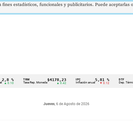
 fines estadísticos, funcionales y publicitarios. Puede aceptarlas
 %
$4178,23
5,81 %
TRM
IPC
DTF
Tasa Rep. Moneda
Inflación anual
Dep. Término Fijo
.10
▲ 0.42
▼ 0.12
Jueves
, 6 de Agosto de 2026