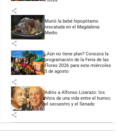
Flores
share
Murió la bebé hipopótamo
rescatada en el Magdalena
Medio
share
¿Aún no tiene plan? Conozca la
programación de la Feria de las
Flores 2026 para este miércoles
5 de agosto
share
Adiós a Alfonso Lizarazo: los
hitos de una vida entre el humor,
el secuestro y el Senado
share