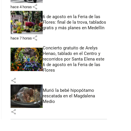
share
hace 4 horas
6 de agosto en la Feria de las
Flores: final de la trova, tablados
gratis y más planes en Medellín
share
hace 7 horas
Concierto gratuito de Arelys
Henao, tablado en el Centro y
recorridos por Santa Elena este
6 de agosto en la Feria de las
Flores
share
Murió la bebé hipopótamo
rescatada en el Magdalena
Medio
share