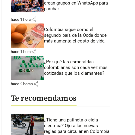
crean grupos en WhatsApp para
parchar
share
hace 1 hora
Colombia sigue como el
segundo país de la Ocde donde
más aumenta el costo de vida
share
hace 1 hora
¿Por qué las esmeraldas
colombianas son cada vez más
cotizadas que los diamantes?
share
hace 2 horas
Te recomendamos
¿Tiene una patineta o cicla
eléctrica? Ojo a las nuevas
reglas para circular en Colombia