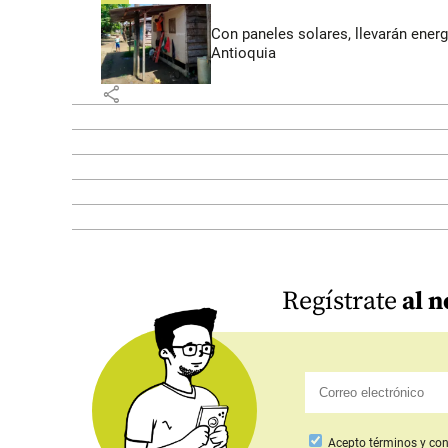
Con paneles solares, llevarán energí
Antioquia
share
Regístrate
al n
Acepto
términos y con