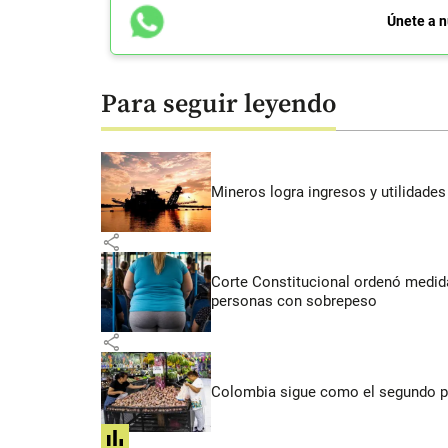
Únete a n
Para seguir leyendo
Mineros logra ingresos y utilidade
share
Corte Constitucional ordenó medida
personas con sobrepeso
share
Colombia sigue como el segundo pa
share