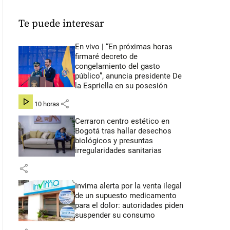
Te puede interesar
En vivo | “En próximas horas
firmaré decreto de
congelamiento del gasto
público”, anuncia presidente De
la Espriella en su posesión
share
hace 10 horas
Cerraron centro estético en
Bogotá tras hallar desechos
biológicos y presuntas
irregularidades sanitarias
share
Invima alerta por la venta ilegal
de un supuesto medicamento
para el dolor: autoridades piden
suspender su consumo