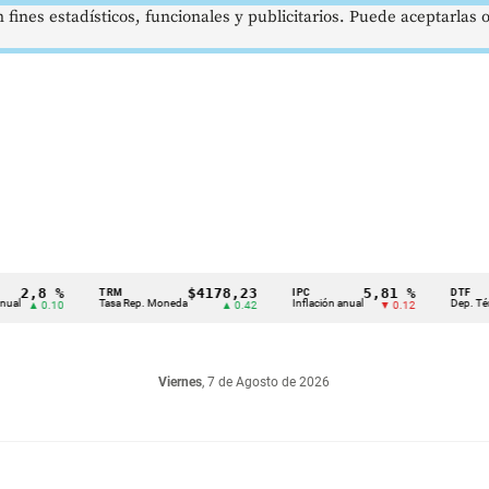
 fines estadísticos, funcionales y publicitarios. Puede aceptarlas
8 %
$4178,23
5,81 %
TRM
IPC
DTF
Tasa Rep. Moneda
Inflación anual
Dep. Término Fi
 0.10
▲ 0.42
▼ 0.12
Viernes
, 7 de Agosto de 2026