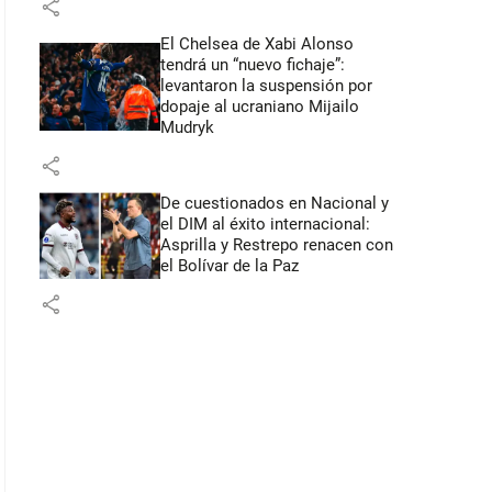
share
El Chelsea de Xabi Alonso
tendrá un “nuevo fichaje”:
levantaron la suspensión por
dopaje al ucraniano Mijailo
Mudryk
share
De cuestionados en Nacional y
el DIM al éxito internacional:
Asprilla y Restrepo renacen con
el Bolívar de la Paz
share