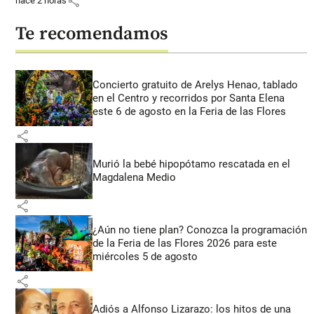
share
hace 2 horas
Te recomendamos
Concierto gratuito de Arelys Henao, tablado
en el Centro y recorridos por Santa Elena
este 6 de agosto en la Feria de las Flores
share
Murió la bebé hipopótamo rescatada en el
Magdalena Medio
share
¿Aún no tiene plan? Conozca la programación
de la Feria de las Flores 2026 para este
miércoles 5 de agosto
share
Adiós a Alfonso Lizarazo: los hitos de una