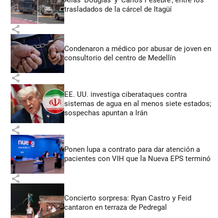
trasladados de la cárcel de Itagüí
share
Condenaron a médico por abusar de joven en
consultorio del centro de Medellín
share
EE. UU. investiga ciberataques contra
sistemas de agua en al menos siete estados;
sospechas apuntan a Irán
share
Ponen lupa a contrato para dar atención a
pacientes con VIH que la Nueva EPS terminó
share
Concierto sorpresa: Ryan Castro y Feid
cantaron en terraza de Pedregal