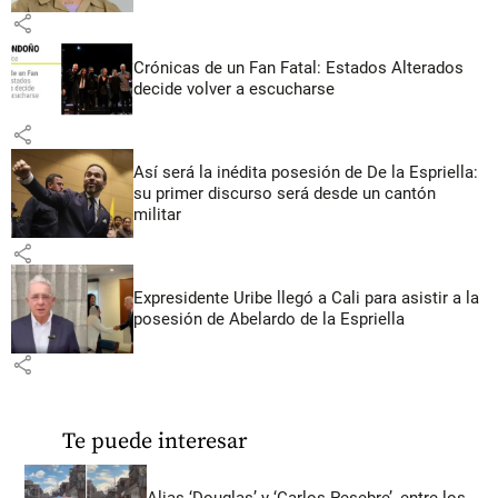
share
Crónicas de un Fan Fatal: Estados Alterados
decide volver a escucharse
share
Así será la inédita posesión de De la Espriella:
su primer discurso será desde un cantón
militar
share
Expresidente Uribe llegó a Cali para asistir a la
posesión de Abelardo de la Espriella
share
Te puede interesar
Alias ‘Douglas’ y ‘Carlos Pesebre’, entre los