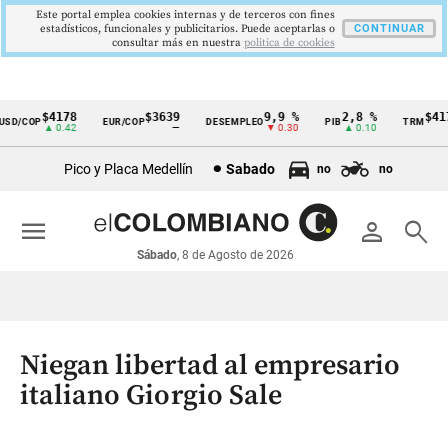
Este portal emplea cookies internas y de terceros con fines
estadísticos, funcionales y publicitarios. Puede aceptarlas o
CONTINUAR
consultar más en nuestra
politica de cookies
$4178
$3639
9,9 %
2,8 %
$4178
D/COP
EUR/COP
DESEMPLEO
PIB
TRM
Cintillo
▲ 0.42
—
▼ 0.30
▲ 0.10
▲ 
de
Pico y Placa Medellín
Sabado
no
no
indicadores
económicos
menu
person
search
Colombia
Sábado
, 8 de Agosto de 2026
Niegan libertad al empresario
italiano Giorgio Sale