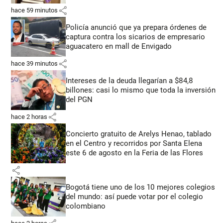
share
hace 59 minutos
Policía anunció que ya prepara órdenes de
captura contra los sicarios de empresario
aguacatero en mall de Envigado
share
hace 39 minutos
Intereses de la deuda llegarían a $84,8
billones: casi lo mismo que toda la inversión
del PGN
share
hace 2 horas
Concierto gratuito de Arelys Henao, tablado
en el Centro y recorridos por Santa Elena
este 6 de agosto en la Feria de las Flores
share
Bogotá tiene uno de los 10 mejores colegios
del mundo: así puede votar por el colegio
colombiano