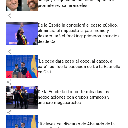
promete revisar aranceles
share
De la Espriella congelará el gasto público,
eliminará el impuesto al patrimonio y
desarrollará el fracking: primeros anuncios
desde Cali
share
“La coca dará paso al coco, al cacao, al
café”: así fue la posesión de De la Espriella
en Cali
share
De la Espriella dio por terminadas las
negociaciones con grupos armados y
anunció megacárceles
share
10 claves del discurso de Abelardo de la