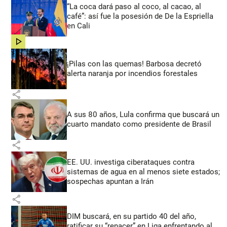
“La coca dará paso al coco, al cacao, al
café”: así fue la posesión de De la Espriella
en Cali
share
¡Pilas con las quemas! Barbosa decretó
alerta naranja por incendios forestales
share
A sus 80 años, Lula confirma que buscará un
cuarto mandato como presidente de Brasil
share
EE. UU. investiga ciberataques contra
sistemas de agua en al menos siete estados;
sospechas apuntan a Irán
share
DIM buscará, en su partido 40 del año,
ratificar su “renacer” en Liga enfrentando al