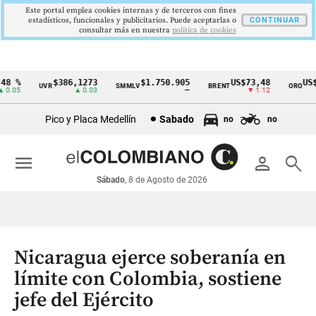
Este portal emplea cookies internas y de terceros con fines
estadísticos, funcionales y publicitarios. Puede aceptarlas o
CONTINUAR
consultar más en nuestra
politica de cookies
 %
$386,1273
$1.750.905
US$73,48
US$33
UVR
SMMLV
BRENT
ORO
Cintillo
.05
▲ 0.03
—
▼ 1.12
de
Pico y Placa Medellín
Sabado
no
no
indicadores
económicos
menu
person
search
Colombia
Sábado
, 8 de Agosto de 2026
Nicaragua ejerce soberanía en
límite con Colombia, sostiene
jefe del Ejército