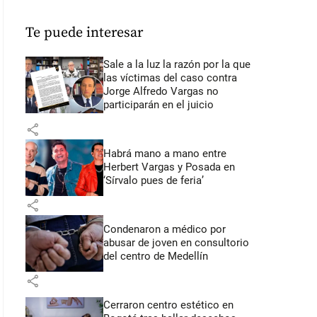
Te puede interesar
Sale a la luz la razón por la que
las víctimas del caso contra
Jorge Alfredo Vargas no
participarán en el juicio
share
Habrá mano a mano entre
Herbert Vargas y Posada en
‘Sírvalo pues de feria’
share
Condenaron a médico por
abusar de joven en consultorio
del centro de Medellín
share
Cerraron centro estético en