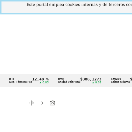
Este portal emplea cookies internas y de terceros con
12,48 %
$386,1273
$1.75
TF
UVR
SMMLV
Cintillo
ep. Término Fijo
Unidad Valor Real
Salario Mínimo
▲ 0.05
▲ 0.03
de
indicadores
graphic_eq
play_arrow
photo_camera
económicos
Colombia