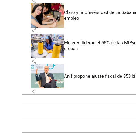
share
Claro y la Universidad de La Saban
empleo
share
Mujeres lideran el 55% de las MiP
crecen
share
Anif propone ajuste fiscal de $53 b
share