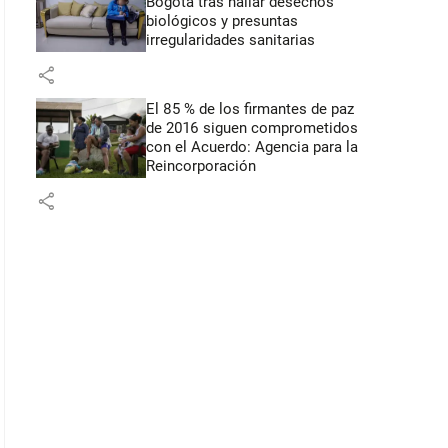
Bogotá tras hallar desechos
biológicos y presuntas
irregularidades sanitarias
share
El 85 % de los firmantes de paz
de 2016 siguen comprometidos
con el Acuerdo: Agencia para la
Reincorporación
share