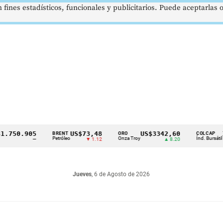
 fines estadísticos, funcionales y publicitarios. Puede aceptarlas
0.905
US$73,48
US$3342,60
1621
BRENT
ORO
COLCAP
Petróleo
Onza Troy
Índ. Bursátil
—
▼ 1.12
▲ 8.20
Jueves
, 6 de Agosto de 2026