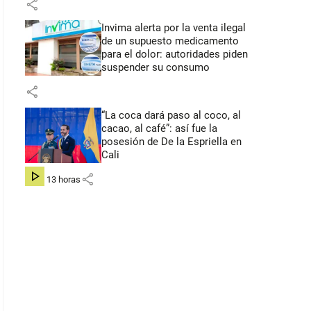
share
Invima alerta por la venta ilegal
de un supuesto medicamento
para el dolor: autoridades piden
suspender su consumo
share
“La coca dará paso al coco, al
cacao, al café”: así fue la
posesión de De la Espriella en
Cali
share
hace 13 horas