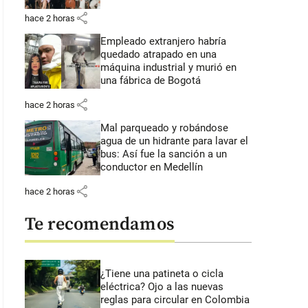
share
hace 2 horas
Empleado extranjero habría
quedado atrapado en una
máquina industrial y murió en
una fábrica de Bogotá
share
hace 2 horas
Mal parqueado y robándose
agua de un hidrante para lavar el
bus: Así fue la sanción a un
conductor en Medellín
share
hace 2 horas
Te recomendamos
¿Tiene una patineta o cicla
eléctrica? Ojo a las nuevas
reglas para circular en Colombia