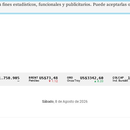
 fines estadísticos, funcionales y publicitarios. Puede aceptarlas
.905
US$73,48
US$3342,60
1621,
BRENT
ORO
COLCAP
Petróleo
Onza Troy
Índ. Bursátil
—
▼ 1.12
▲ 8.20
Sábado
, 8 de Agosto de 2026