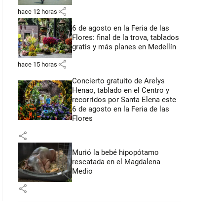
share
hace 12 horas
6 de agosto en la Feria de las
Flores: final de la trova, tablados
gratis y más planes en Medellín
share
hace 15 horas
Concierto gratuito de Arelys
Henao, tablado en el Centro y
recorridos por Santa Elena este
6 de agosto en la Feria de las
Flores
share
Murió la bebé hipopótamo
rescatada en el Magdalena
Medio
share