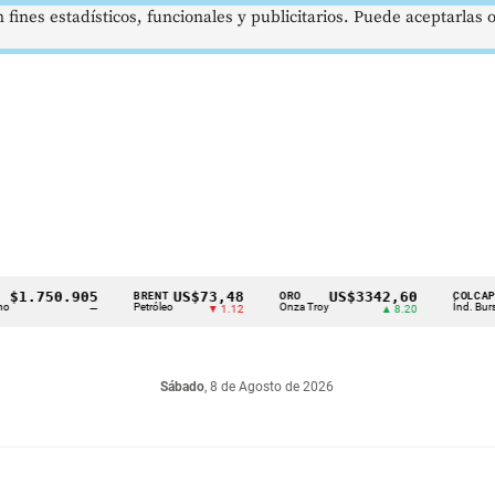
 fines estadísticos, funcionales y publicitarios. Puede aceptarlas
.750.905
US$73,48
US$3342,60
1
BRENT
ORO
COLCAP
Petróleo
Onza Troy
Índ. Bursátil
—
▼ 1.12
▲ 8.20
Sábado
, 8 de Agosto de 2026