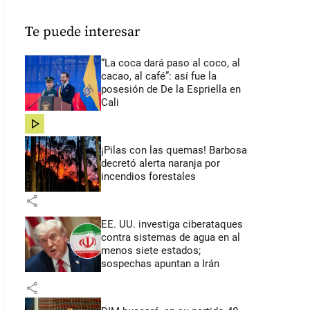
Te puede interesar
“La coca dará paso al coco, al
cacao, al café”: así fue la
posesión de De la Espriella en
Cali
share
¡Pilas con las quemas! Barbosa
decretó alerta naranja por
incendios forestales
share
EE. UU. investiga ciberataques
contra sistemas de agua en al
menos siete estados;
sospechas apuntan a Irán
share