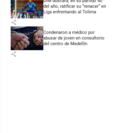
DIM buscará, en su partido 40
del año, ratificar su “renacer” en
Liga enfrentando al Tolima
share
Condenaron a médico por
abusar de joven en consultorio
del centro de Medellín
share