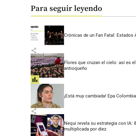
Para seguir leyendo
Crónicas de un Fan Fatal: Estados 
share
Flores que cruzan el cielo: así es
antioqueño
share
¡Está muy cambiada! Epa Colombia 
share
Nequi revela su estrategia con IA:
multiplicada por diez