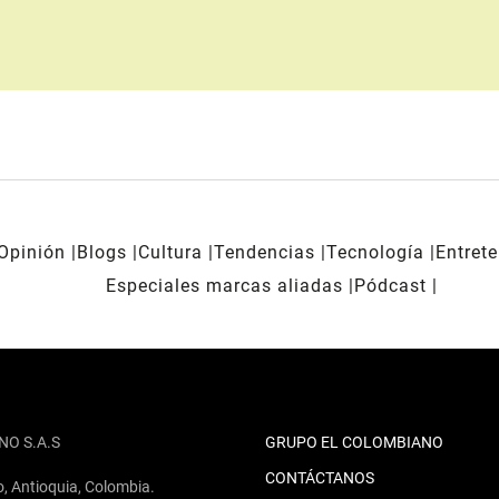
Opinión
Blogs
Cultura
Tendencias
Tecnología
Entret
Especiales marcas aliadas
Pódcast
NO S.A.S
GRUPO EL COLOMBIANO
CONTÁCTANOS
o, Antioquia, Colombia.