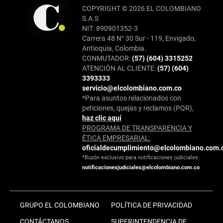
COPYRIGHT © 2026 EL COLOMBIANO
S.A.S
NIT: 890901352-3
Carrera 48 N° 30 Sur - 119, Envigado,
Antioquia, Colombia.
CONMUTADOR:
(57) (604) 3315252
ATENCIÓN AL CLIENTE:
(57) (604)
3393333
servicio@elcolombiano.com.co
*Para asuntos relacionados con
peticiones, quejas y reclamos (PQR),
haz clic aquí
PROGRAMA DE TRANSPARENCIA Y
ÉTICA EMPRESARIAL:
oficialdecumplimiento@elcolombiano.com.
*Buzón exclusivo para notificaciones judiciales:
notificacionesjudiciales@elcolombiano.com.co
GRUPO EL COLOMBIANO
POLÍTICA DE PRIVACIDAD
CONTÁCTANOS
SUPERINTENDENCIA DE