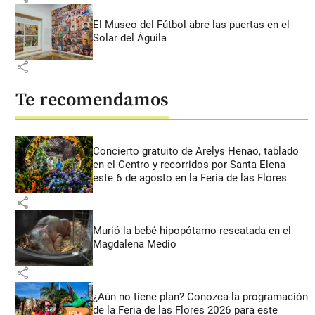
El Museo del Fútbol abre las puertas en el
Solar del Águila
share
Te recomendamos
Concierto gratuito de Arelys Henao, tablado
en el Centro y recorridos por Santa Elena
este 6 de agosto en la Feria de las Flores
share
Murió la bebé hipopótamo rescatada en el
Magdalena Medio
share
¿Aún no tiene plan? Conozca la programación
de la Feria de las Flores 2026 para este