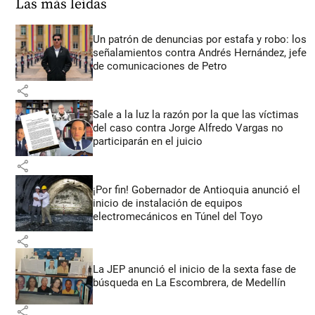
Las más leídas
Un patrón de denuncias por estafa y robo: los
señalamientos contra Andrés Hernández, jefe
de comunicaciones de Petro
share
Sale a la luz la razón por la que las víctimas
del caso contra Jorge Alfredo Vargas no
participarán en el juicio
share
¡Por fin! Gobernador de Antioquia anunció el
inicio de instalación de equipos
electromecánicos en Túnel del Toyo
share
La JEP anunció el inicio de la sexta fase de
búsqueda en La Escombrera, de Medellín
share