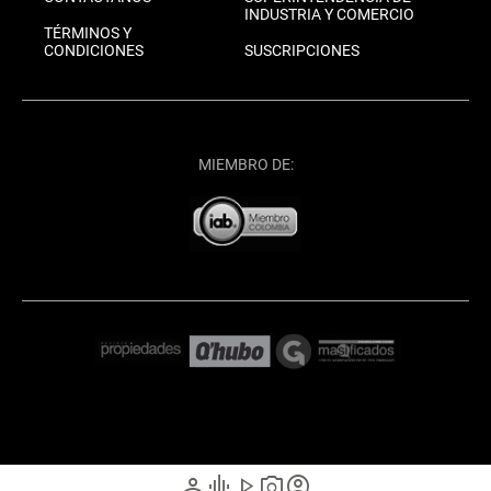
INDUSTRIA Y COMERCIO
TÉRMINOS Y
CONDICIONES
SUSCRIPCIONES
MIEMBRO DE:
person
graphic_eq
play_arrow
photo_camera
account_circle