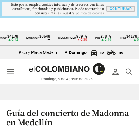
Este portal emplea cookies internas y de terceros con fines
estadísticos, funcionales y publicitarios. Puede aceptarlas o
CONTINUAR
consultar más en nuestra
politica de cookies
$4178
$3648
9,9 %
2,8 %
$4178,2
OP
EUR/COP
DESEMPLEO
PIB
TRM
Cintillo
▲ 0.42
—
▼ 0.30
▲ 0.10
▲ 0.4
de
Pico y Placa Medellín
Domingo
no
no
indicadores
económicos
menu
person
search
Colombia
Domingo
, 9 de Agosto de 2026
Guía del concierto de Madonna
en Medellín