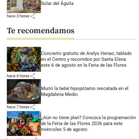
Solar del Águila
share
hace 3 horas
Te recomendamos
Concierto gratuito de Arelys Henao, tablado
en el Centro y recorridos por Santa Elena
este 6 de agosto en la Feria de las Flores
share
hace 6 horas
Murió la bebé hipopótamo rescatada en el
Magdalena Medio
share
hace 7 horas
¿Aún no tiene plan? Conozca la programación
de la Feria de las Flores 2026 para este
miércoles 5 de agosto