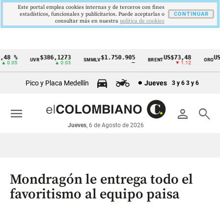
Este portal emplea cookies internas y de terceros con fines
estadísticos, funcionales y publicitarios. Puede aceptarlas o
CONTINUAR
consultar más en nuestra
politica de cookies
48 %
$386,1273
$1.750.905
US$73,48
US$
UVR
SMMLV
BRENT
ORO
Cintillo
 0.05
▲ 0.03
—
▼ 1.12
de
Pico y Placa Medellín
Jueves
3 y 6
3 y 6
indicadores
económicos
menu
person
search
Colombia
Jueves
, 6 de Agosto de 2026
Mondragón le entrega todo el
favoritismo al equipo paisa