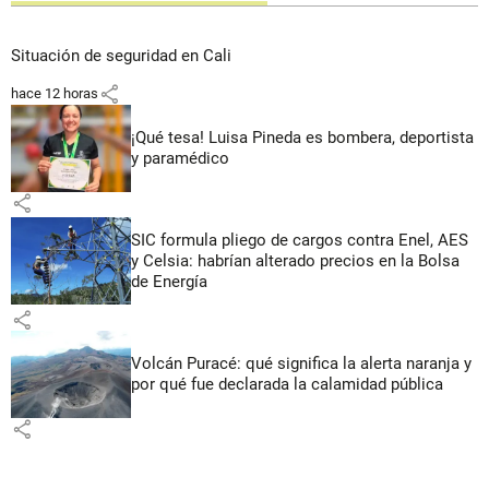
Situación de seguridad en Cali
share
hace 12 horas
¡Qué tesa! Luisa Pineda es bombera, deportista
y paramédico
share
SIC formula pliego de cargos contra Enel, AES
y Celsia: habrían alterado precios en la Bolsa
de Energía
share
Volcán Puracé: qué significa la alerta naranja y
por qué fue declarada la calamidad pública
share