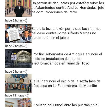
Un patrón de denuncias por estafa y robo: los
señalamientos contra Andrés Hernández, jefe
de comunicaciones de Petro
share
hace 2 horas
Sale a la luz la razón por la que las víctimas
del caso contra Jorge Alfredo Vargas no
participarán en el juicio
share
hace 2 horas
¡Por fin! Gobernador de Antioquia anunció el
inicio de instalación de equipos
electromecánicos en Túnel del Toyo
share
hace 2 horas
La JEP anunció el inicio de la sexta fase de
búsqueda en La Escombrera, de Medellín
share
hace 13 horas
El Museo del Fútbol abre las puertas en el