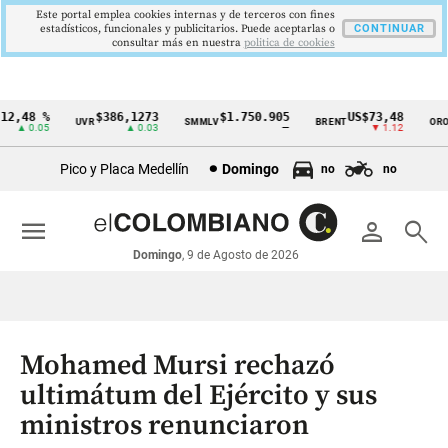
Este portal emplea cookies internas y de terceros con fines
estadísticos, funcionales y publicitarios. Puede aceptarlas o
CONTINUAR
consultar más en nuestra
politica de cookies
,48 %
$386,1273
$1.750.905
US$73,48
US
UVR
SMMLV
BRENT
ORO
Cintillo
▲ 0.05
▲ 0.03
—
▼ 1.12
de
Pico y Placa Medellín
Domingo
no
no
indicadores
económicos
menu
person
search
Colombia
Domingo
, 9 de Agosto de 2026
Mohamed Mursi rechazó
ultimátum del Ejército y sus
ministros renunciaron