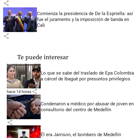
share
Comienza la presidencia de De la Espriella: así
fue el juramento y la imposición de banda en
Cali
share
Te puede interesar
Lo que se sabe del traslado de Epa Colombia
a cárcel de Ibagué por presuntos privilegios
share
hace 14 horas
Condenaron a médico por abusar de joven en
consultorio del centro de Medellín
share
Él era Jarrison, el bombero de Medellín