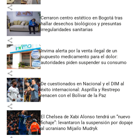
share
Cerraron centro estético en Bogotá tras
hallar desechos biológicos y presuntas
irregularidades sanitarias
share
Invima alerta por la venta ilegal de un
supuesto medicamento para el dolor:
autoridades piden suspender su consumo
share
De cuestionados en Nacional y el DIM al
éxito internacional: Asprilla y Restrepo
renacen con el Bolívar de la Paz
share
El Chelsea de Xabi Alonso tendrá un “nuevo
fichaje”: levantaron la suspensión por dopaje
al ucraniano Mijailo Mudryk