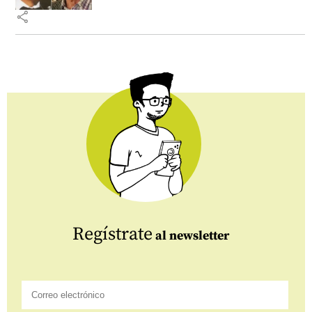
share
Regístrate
al newsletter