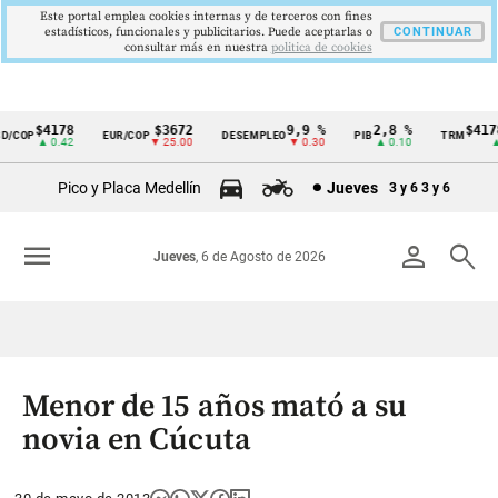
Este portal emplea cookies internas y de terceros con fines
estadísticos, funcionales y publicitarios. Puede aceptarlas o
CONTINUAR
consultar más en nuestra
politica de cookies
$4178
$3672
9,9 %
2,8 %
$4178,
COP
EUR/COP
DESEMPLEO
PIB
TRM
Cintillo
▲ 0.42
▼ 25.00
▼ 0.30
▲ 0.10
▲ 0
de
Pico y Placa Medellín
Jueves
3 y 6
3 y 6
indicadores
económicos
menu
person
search
Jueves
, 6 de Agosto de 2026
Colombia
Menor de 15 años mató a su
novia en Cúcuta