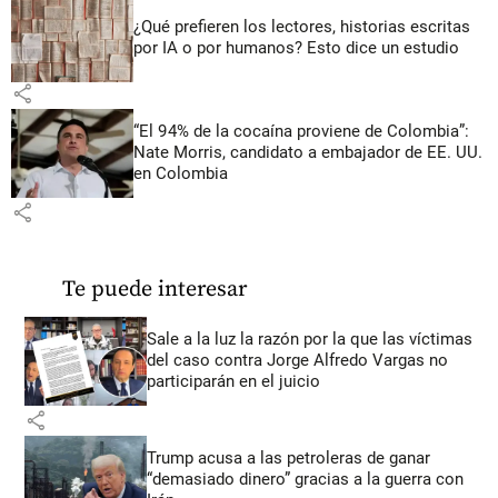
¿Qué prefieren los lectores, historias escritas
por IA o por humanos? Esto dice un estudio
share
“El 94% de la cocaína proviene de Colombia”:
Nate Morris, candidato a embajador de EE. UU.
en Colombia
share
Te puede interesar
Sale a la luz la razón por la que las víctimas
del caso contra Jorge Alfredo Vargas no
participarán en el juicio
share
Trump acusa a las petroleras de ganar
“demasiado dinero” gracias a la guerra con