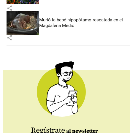
share
Murió la bebé hipopótamo rescatada en el
Magdalena Medio
share
Regístrate
al newsletter