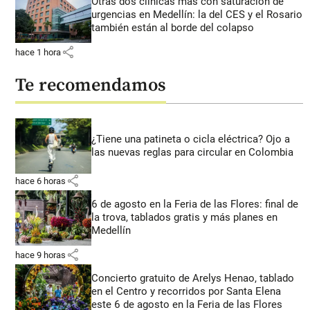
Otras dos clínicas más con saturación de
urgencias en Medellín: la del CES y el Rosario
también están al borde del colapso
share
hace 1 hora
Te recomendamos
¿Tiene una patineta o cicla eléctrica? Ojo a
las nuevas reglas para circular en Colombia
share
hace 6 horas
6 de agosto en la Feria de las Flores: final de
la trova, tablados gratis y más planes en
Medellín
share
hace 9 horas
Concierto gratuito de Arelys Henao, tablado
en el Centro y recorridos por Santa Elena
este 6 de agosto en la Feria de las Flores