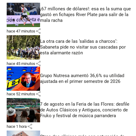
¡67 millones de dólares!: esa es la suma que
gastó en fichajes River Plate para salir de la
mala racha
share
hace 47 minutos
La otra cara de las ‘salidas a charcos’:
Sabaneta pide no visitar sus cascadas por
esta alarmante razón
share
hace 45 minutos
Grupo Nutresa aumentó 36,6% su utilidad
ajustada en el primer semestre de 2026
share
hace 52 minutos
7 de agosto en la Feria de las Flores: desfile
de Autos Clásicos y Antiguos, concierto de
Fruko y festival de música parrandera
share
hace 1 hora