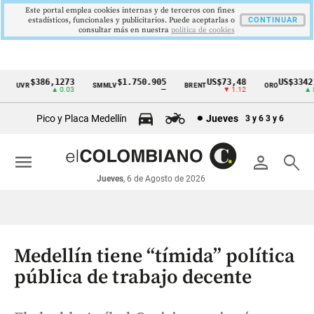
Este portal emplea cookies internas y de terceros con fines
estadísticos, funcionales y publicitarios. Puede aceptarlas o
CONTINUAR
consultar más en nuestra
politica de cookies
$386,1273
$1.750.905
US$73,48
US$3342,6
UVR
SMMLV
BRENT
ORO
Cintillo
▲ 0.03
—
▼ 1.12
▲ 8.2
de
Pico y Placa Medellín
Jueves
3 y 6
3 y 6
indicadores
económicos
menu
person
search
Colombia
Jueves
, 6 de Agosto de 2026
Medellín tiene “tímida” política
pública de trabajo decente