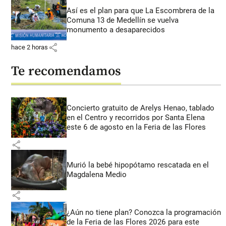
Así es el plan para que La Escombrera de la
Comuna 13 de Medellín se vuelva
monumento a desaparecidos
share
hace 2 horas
Te recomendamos
Concierto gratuito de Arelys Henao, tablado
en el Centro y recorridos por Santa Elena
este 6 de agosto en la Feria de las Flores
share
Murió la bebé hipopótamo rescatada en el
Magdalena Medio
share
¿Aún no tiene plan? Conozca la programación
de la Feria de las Flores 2026 para este