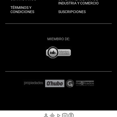
INDUSTRIA Y COMERCIO
TÉRMINOS Y
CONDICIONES
SUSCRIPCIONES
MIEMBRO DE:
person
graphic_eq
play_arrow
photo_camera
account_circle