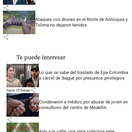
share
Ataques con drones en el Norte de Antioquia y
Tolima no dejaron heridos
share
Te puede interesar
Lo que se sabe del traslado de Epa Colombia
a cárcel de Ibagué por presuntos privilegios
share
hace 15 horas
Condenaron a médico por abusar de joven en
consultorio del centro de Medellín
share
Arte a la calle: una obra colectiva este