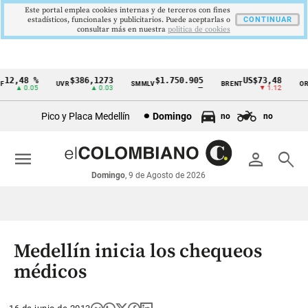
Este portal emplea cookies internas y de terceros con fines
estadísticos, funcionales y publicitarios. Puede aceptarlas o
CONTINUAR
consultar más en nuestra
politica de cookies
12,48 %
$386,1273
$1.750.905
US$73,48
UVR
SMMLV
BRENT
ORO
Cintillo
▲ 0.05
▲ 0.03
—
▼ 1.12
de
Pico y Placa Medellín
Domingo
no
no
indicadores
económicos
menu
person
search
Colombia
Domingo
, 9 de Agosto de 2026
Medellín inicia los chequeos
médicos