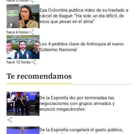
share
hace 3 horas
Epa Colombia publica video de su traslado a
cárcel de Ibagué: “Ha sido un día difícil, de
esos que pesan en el alma”
share
hace 6 horas
Los 4 pedidos clave de Antioquia al nuevo
Gobierno Nacional
share
hace 12 horas
Te recomendamos
De la Espriella dio por terminadas las
negociaciones con grupos armados y
anunció megacárceles
share
De la Espriella congelará el gasto público,