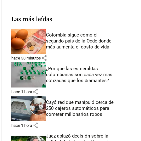
Las más leídas
Colombia sigue como el
segundo país de la Ocde donde
más aumenta el costo de vida
share
hace 38 minutos
¿Por qué las esmeraldas
colombianas son cada vez más
cotizadas que los diamantes?
share
hace 1 hora
Cayó red que manipuló cerca de
250 cajeros automáticos para
cometer millonarios robos
share
hace 1 hora
Juez aplazó decisión sobre la