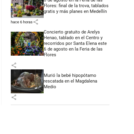
6 de agosto en la Feria de las
Flores: final de la trova, tablados
gratis y más planes en Medellín
share
hace 6 horas
Concierto gratuito de Arelys
Henao, tablado en el Centro y
recorridos por Santa Elena este
6 de agosto en la Feria de las
Flores
share
Murió la bebé hipopótamo
rescatada en el Magdalena
Medio
share