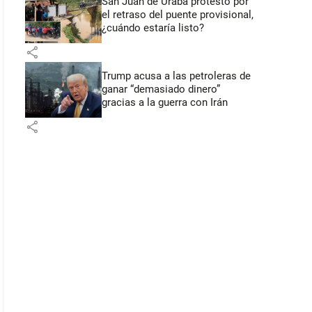
San Juan de Urabá protestó por
el retraso del puente provisional,
¿cuándo estaría listo?
share
Trump acusa a las petroleras de
ganar “demasiado dinero”
gracias a la guerra con Irán
share