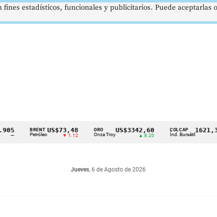
 fines estadísticos, funcionales y publicitarios. Puede aceptarlas
US$73,48
US$3342,60
1621,34 p
BRENT
ORO
COLCAP
Petróleo
Onza Troy
Índ. Bursátil
▼ 1.12
▲ 8.20
▲ 0.
Jueves
, 6 de Agosto de 2026