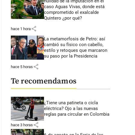
nulidad de la imputación en el
caso Aguas Vivas, donde está
comprometido el exalcalde
Quintero ¿por qué?
share
hace 1 hora
La metamorfosis de Petro: así
cambió su físico con cabello,
estilo y retoques que marcaron
su paso por la Presidencia
share
hace 5 horas
Te recomendamos
¿Tiene una patineta o cicla
eléctrica? Ojo a las nuevas
reglas para circular en Colombia
share
hace 3 horas