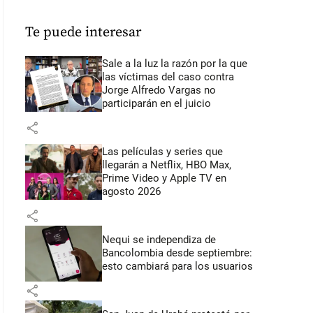
Te puede interesar
Sale a la luz la razón por la que
las víctimas del caso contra
Jorge Alfredo Vargas no
participarán en el juicio
share
Las películas y series que
llegarán a Netflix, HBO Max,
Prime Video y Apple TV en
agosto 2026
share
Nequi se independiza de
Bancolombia desde septiembre:
esto cambiará para los usuarios
share