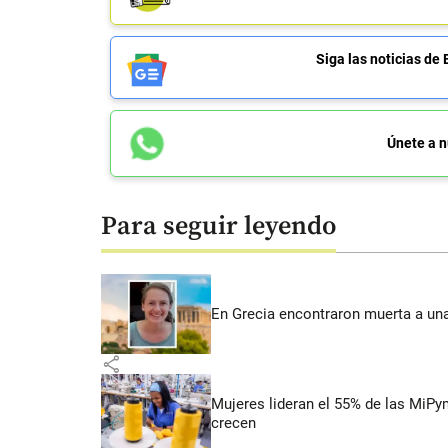
Siga las noticias 
Únete a n
Para seguir leyendo
En Grecia encontraron muerta a un
share
Mujeres lideran el 55% de las MiP
crecen