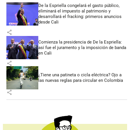
De la Espriella congelará el gasto público,
eliminará el impuesto al patrimonio y
desarrollará el fracking: primeros anuncios
desde Cali
share
Comienza la presidencia de De la Espriella:
así fue el juramento y la imposición de banda
en Cali
share
¿Tiene una patineta o cicla eléctrica? Ojo a
las nuevas reglas para circular en Colombia
share