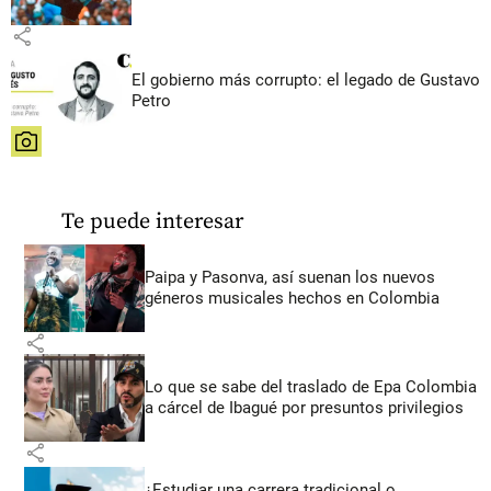
share
El gobierno más corrupto: el legado de Gustavo
Petro
share
Te puede interesar
Paipa y Pasonva, así suenan los nuevos
géneros musicales hechos en Colombia
share
Lo que se sabe del traslado de Epa Colombia
a cárcel de Ibagué por presuntos privilegios
share
¿Estudiar una carrera tradicional o