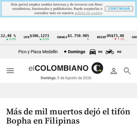
Este portal emplea cookies internas y de terceros con fines
estadísticos, funcionales y publicitarios. Puede aceptarlas o
CONTINUAR
consultar más en nuestra
politica de cookies
2,48 %
$386,1273
$1.750.905
US$73,48
U
UVR
SMMLV
BRENT
ORO
Cintillo
▲ 0.05
▲ 0.03
—
▼ 1.12
de
Pico y Placa Medellín
Domingo
no
no
indicadores
económicos
menu
person
search
Colombia
Domingo
, 9 de Agosto de 2026
Más de mil muertos dejó el tifón
Bopha en Filipinas